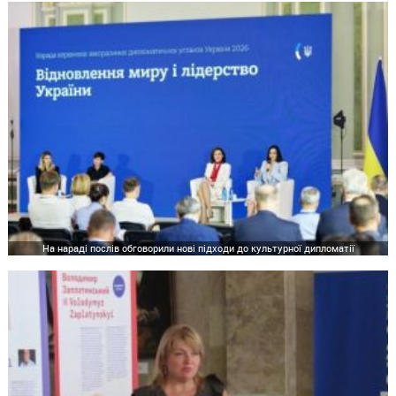
На нараді послів обговорили нові підходи до культурної дипломатії