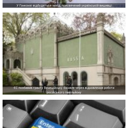
У Гонконзі відбудеться захід, присвячений українській вишивці
ЄС позбавив гранту Венеційську бієнале через відновлення роботи
російського павільйону