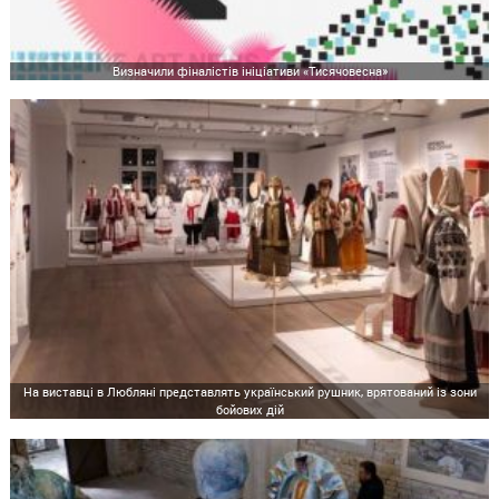
Визначили фіналістів ініціативи «Тисячовесна»
На виставці в Любляні представлять український рушник, врятований із зони
бойових дій