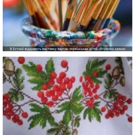
В Естонії відкриють виставку картин українських дітей «Втрачені казки»