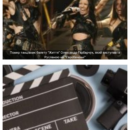
Помер танцівник балету "Життя" Олександр Гарбарчук, який виступав із
Русланою на "Євробаченні"