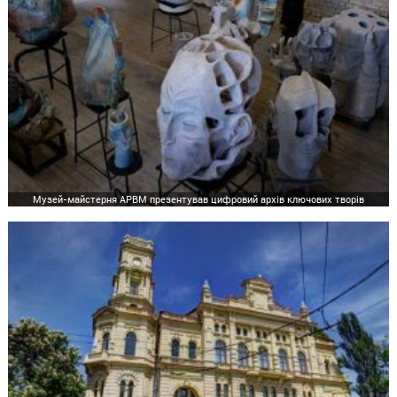
Музей-майстерня АРВМ презентував цифровий архів ключових творів