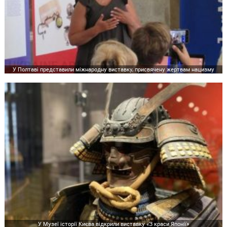
У Полтаві представили міжнародну виставку, присвячену жертвам нацизму
У Музеї історії Києва відкрили виставку «З краси Японії»