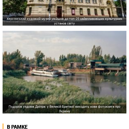
Херсонський художній музей увійшов до топ-25 найвпливовіших культурних
установ світу
Подорож уздовж Дніпра: у Великій Британії виходить нова фотокнига про
Україну
В РАМКЕ