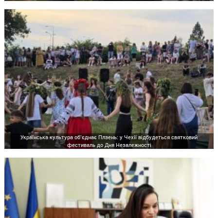
Українська культура об’єднає Плзень: у Чехії відбудеться святковий
фестиваль до Дня Незалежності