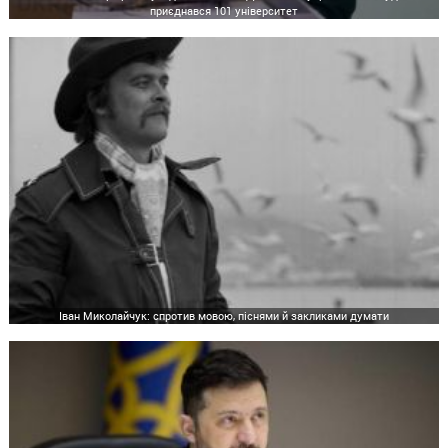
приєднався 101 університет
Іван Миколайчук: спротив мовою, піснями й закликами думати