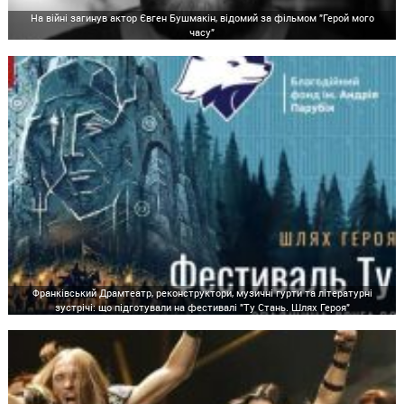
На війні загинув актор Євген Бушмакін, відомий за фільмом "Герой мого
часу"
Франківський Драмтеатр, реконструктори, музичні гурти та літературні
зустрічі: що підготували на фестивалі "Ту Стань. Шлях Героя"