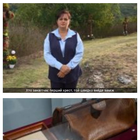
Хто заквітчає перший хрест, той швидко вийде заміж