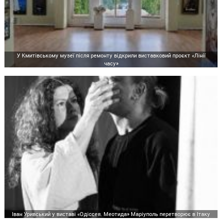
У Кмитівському музеї після ремонту відкрили виставковий проєкт «Лінії
часу»
Іван Уривський у виставі «Одіссея. Меотида» Маріуполь перетворює в Ітаку