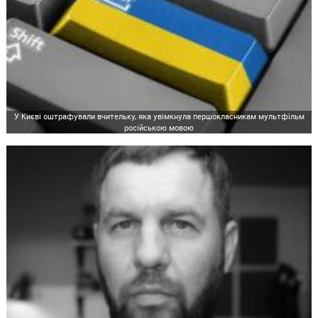
У Києві оштрафували вчительку, яка увімкнула першокласникам мультфільм
російською мовою