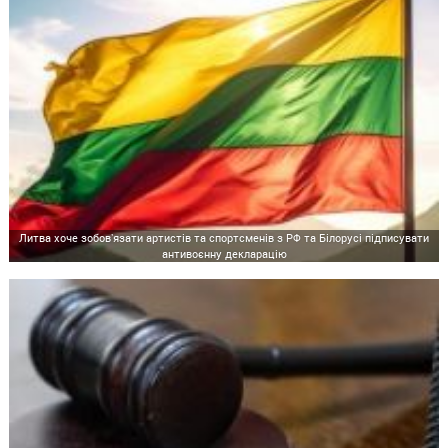
Литва хоче зобовʼязати артистів та спортсменів з РФ та Білорусі підписувати
антивоєнну декларацію