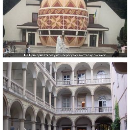
На Прикарпатті готують пересувну виставку писанок