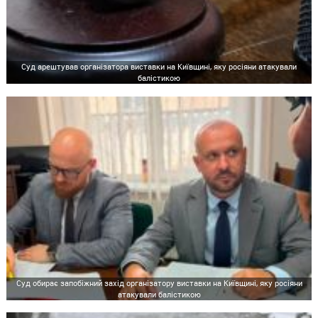
Суд арештував організатора виставки на Київщині, яку росіяни атакували
балістикою
Суд обирає запобіжний захід організатору виставки на Київщині, яку росіяни
атакували балістикою