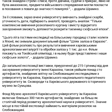
також знайдені стріли і списи, проте дівчина, судячи з прикрас, явно не
була амазонкою, предмети військового спорядження могли покласти
в поховання з поваги до знатності померлої ", - додала Шрамко.
За її словами, зараз вчені університету вивчають знайдені скарби,
уточнюють дати, підбирають аналогії, проводять аналізи: "Тільки
комплексне вивчення розкопаного кургану і вмісту відкритого
захоронення зможуть допомогти розкрити таємниці скіфської епохи".
"Цього літа гостями експедиції на Більському городищі стали і колеги
з Японії, які знімали документальний фільм "Шлях заліза в Євразію".
Цей фільм розповість про результати вивчення харківськими
археологами металургії та обробки заліза у 1 тис. до н.е. Фільм
покажуть на Токійській олімпіаді, і в ньому буде представлено і наше
скіфське золото", - додала Шрамко.
До загальної експозиції виставки, приуроченої до 215-ї річниці від дня
заснування університету імені Каразіна, також увійшли понад сто
артефактів, знайдених влітку на Слобожанщині експедиціями з
університету ім.Каразіна, Харківського національного педагогічного
університету ім. Сковороди та Харківського державного історичного
музею ім.Сумцова.
Фонд Музею археології Харківського університету ім.Каразіна
включає близько 300 тисяч артефактів, знайдених за більш як
столітній період розвитку археологічної науки в університеті. Значне
місце в постійній експозиції займають матеріали розкопок на
Слобожанщині.