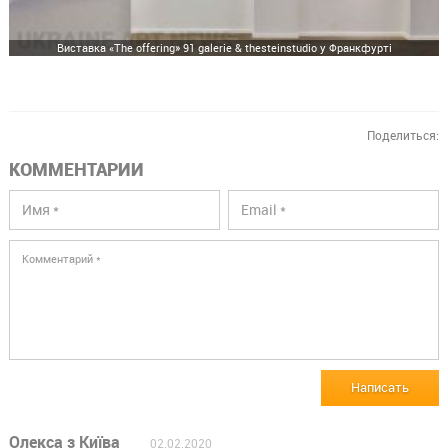
Виставка «The offering» 91 galerie & thesteinstudio у Франкфурті
Поделиться:
КОММЕНТАРИИ
Написать
Олекса з Київа
02.02.2020