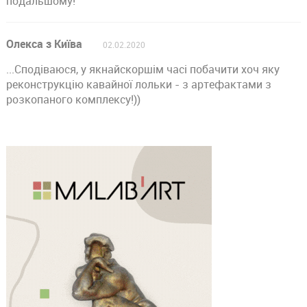
подальшому!
Олекса з Київа
02.02.2020
...Сподіваюся, у якнайскоршім часі побачити хоч яку
реконструкцію кавайної лольки - з артефактами з
розкопаного комплексу!))