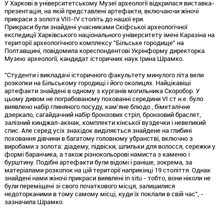
У Харкові в університетському Музеї археології відкрилася виставка-
презентація, на якій представлені артефакти, включаючи жіночі
прикраси з золота VIII-IV століть до нашої ери.
Прикраси були знайдені учасниками Скіфської археологічної
експедиції Харківського національного університету імені Каразіна на
території археологічного комплексу "Більське городище" на
Полтавщині, повідомила кореспондентові Укрінформу директорка
Музею археології, кандидат історичних наук Ірина Шрамко.
"Студенти і викладачі історичного факультету минулого літа вели
розкопки на Більському городищі і його околицях. Найцікавіші
артефакти знайдені в одному з курганів могильника Скоробор. У
цьому дивом не пограбованому похованні середини VI ст н.е. було
виявлено набір глиняного посуду, кам'яне блюдо , біметалічне
дзеркало, сагайдачний набір бронзових стріл, бронзовий браслет,
залізний кинджал-акінак, комплекти кінської вуздечки і невеликий
спис. Але серед усіх знахідок виділяється знайдене на глибині
поховання дівчини в багатому головному убранстві, включно з
виробами з золота: діадему, підвіски, шпильки для волосся, сережки у
формі баранчика, а також різнокольорові намиста з каменю і
бурштину. Подібні артефакти були відомі і раніше, зокрема, за
матеріалами розкопок на цій території наприкінці 19 століття. Однак
знайдені нами жіночі прикраси виявлені in situ - тобто, вони ніколи не
були переміщені зі свого початкового місця, залишилися
недоторканими в тому самому місці, куди їх поклали в свій час", -
зазначила Шрамко.