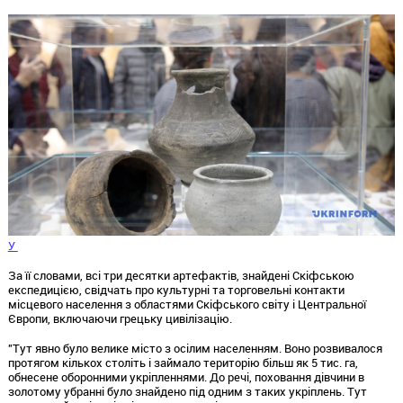
У
За її словами, всі три десятки артефактів, знайдені Скіфською
експедицією, свідчать про культурні та торговельні контакти
місцевого населення з областями Скіфського світу і Центральної
Європи, включаючи грецьку цивілізацію.
"Тут явно було велике місто з осілим населенням. Воно розвивалося
протягом кількох століть і займало територію більш як 5 тис. га,
обнесене оборонними укріпленнями. До речі, поховання дівчини в
золотому убранні було знайдено під одним з таких укріплень. Тут