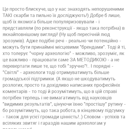
Це просто блискуче, що у нас знаходять непорушеними
ТАКІ скарби та пильно їх досліджують!) Добре б лише,
щоб їх якомога більше популяризовували - і
представляли (по реконструкції - якщо така потрібна) в
якнайповнішому вигляді! (Ну щоб пересічній люд
зрозумів). Адже подібні речі - реально чи потенційно -
можуть бути принаймні місцевими "брендами". Тоді й ті,
хто толерує "чорну археологію" - можливо, зрозуміє, як
це важливо - працювати саме ЗА МЕТОДИКОЮ - а не
перевертати лише те, що тобі "зручно"!.. І порядні -
"Світлі" - археологи тоді отримуватимуть більше
громадської підтримки. (А якщо не шкодуватимуть
розлогих, просто та дохідливо написаних професійніх
коментарів - то тоді й розумітимуть, що в цій справі
потрібен терпець і не вимагатимуть від науковців
"видимих результатів", цінуючи їхню "простішу" рутину -
бо розумітимуть, що така робота, в кінцевому підсумку
- також для усієї громади цінність!..) Словом - успіхів та
всіляких звитяг і гараздів нашим археологам у