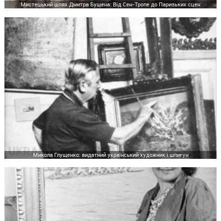
Мистецький шлях Дмитра Бушена: Від Сен-Тропе до Паризьких сцен
Микола Глущенко: видатний український художник і шпигун