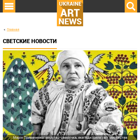
UKRAINE
ART
NEWS
Главная
СВЕТСКИЕ НОВОСТИ
Марія Примаченко: майстер-самоучка, яка підкорила світ мистецтва