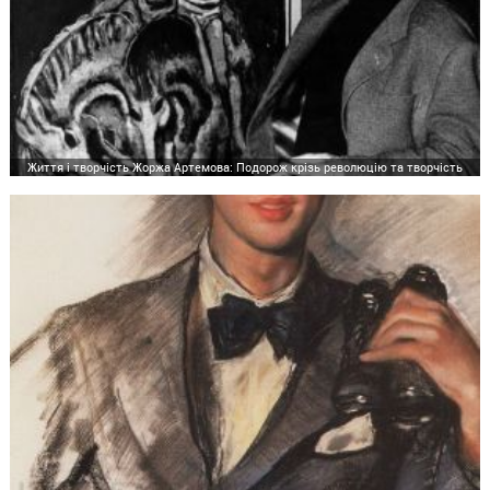
Життя і творчість Жоржа Артемова: Подорож крізь революцію та творчість