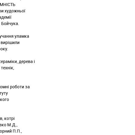
АМНІСТЬ
ри художньої
адемії
 Бойчука.
лучання уламка
у вирішили
оку.
ераміки, дерева і
технік,
ломні роботи за
туту
ького
в, котрі
вко М.Д.,
орний П.П.,