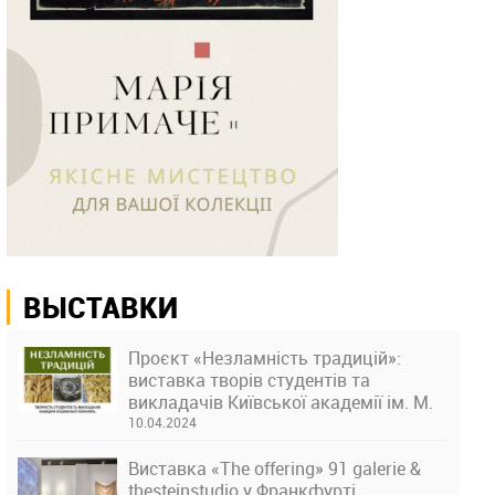
ВЫСТАВКИ
Проєкт «Незламність традицій»:
виставка творів студентів та
викладачів Київської академії ім. М.
Бойчука
10.04.2024
Виставка «The offering» 91 galerie &
thesteinstudio у Франкфурті