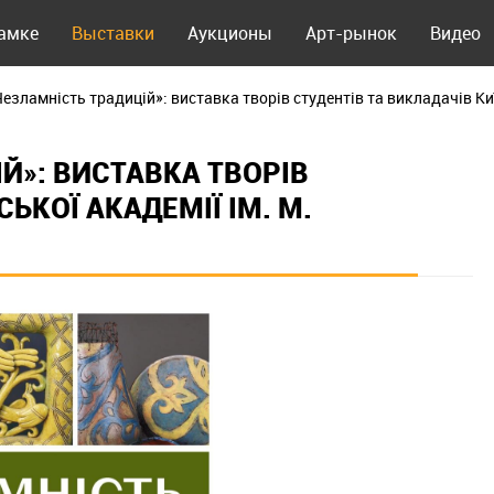
рамке
Выставки
Аукционы
Арт-рынок
Видео
езламність традицій»: виставка творів студентів та викладачів Киї
Й»: ВИСТАВКА ТВОРІВ
ЬКОЇ АКАДЕМІЇ ІМ. М.