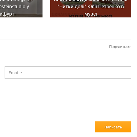
esteinstudio у
"Нитки долі" Юлії Петренко в
кфурті
музеї
Поделиться:
Написать