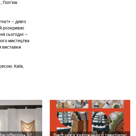
І., Поп’юк
нє!» – девіз
ий розкриває
ня сьогодні —
ного мистецтва
и виставки
ресою: Київ,
e offering» 91
Виставка художнього текстилю