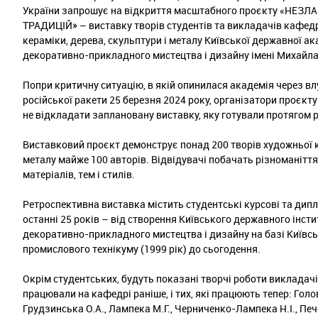
України запрошує на відкриття масштабного проєкту «НЕЗЛ
ТРАДИЦІЙ» – виставку творів студентів та викладачів кафед
кераміки, дерева, скульптури і металу Київської державної ак
декоративно-прикладного мистецтва і дизайну імені Михайла
Попри критичну ситуацію, в якій опинилася академія через в
російської ракети 25 березня 2024 року, організатори проєкт
не відкладати заплановану виставку, яку готували протягом р
Виставковий проєкт демонструє понад 200 творів художньої к
металу майже 100 авторів. Відвідувачі побачать різноманіття 
матеріалів, тем і стилів.
Ретроспективна виставка містить студентські курсові та дип
останні 25 років – від створення Київського державного інсти
декоративно-прикладного мистецтва і дизайну на базі Київс
промислового технікуму (1999 рік) до сьогодення.
Окрім студентських, будуть показані творчі роботи викладачі
працювали на кафедрі раніше, і тих, які працюють тепер: Голо
Грудзинська О.А., Лампека М.Г., Черниченко-Лампека Н.І., Печ