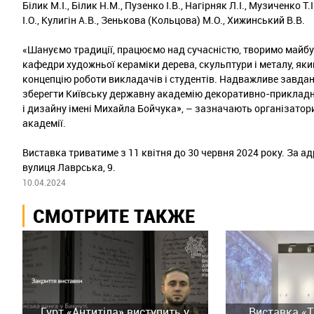
Білик М.І., Білик Н.М., Пузенко І.В., Нагірняк Л.І., Музиченко Т.
І.О., Кулигін А.В., Зенькова (Кольцова) М.О., Хижинський В.В.
«Шануємо традиції, працюємо над сучасністю, творимо майбут
кафедри художньої кераміки дерева, скульптури і металу, як
концепцію роботи викладачів і студентів. Надважливе завдан
зберегти Київську державну академію декоративно-приклад
і дизайну імені Михайла Бойчука», – зазначають організатор
академії.
Виставка триватиме з 11 квітня до 30 червня 2024 року. За ад
вулиця Лаврська, 9.
10.04.2024
СМОТРИТЕ ТАКЖЕ
Гурт «Антитіла» виступить у
Виставка «Th