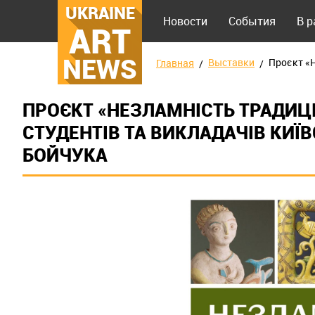
UKRAINE
Новости
События
В 
ART
NEWS
Выставки
Проєкт «Н
Главная
ПРОЄКТ «НЕЗЛАМНІСТЬ ТРАДИЦІ
СТУДЕНТІВ ТА ВИКЛАДАЧІВ КИЇВС
БОЙЧУКА