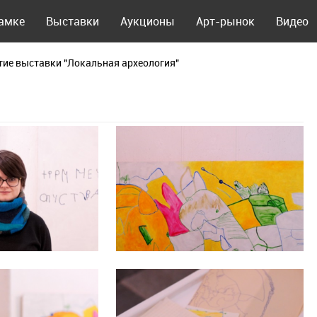
рамке
Выставки
Аукционы
Арт-рынок
Видео
ие выставки "Локальная археология"