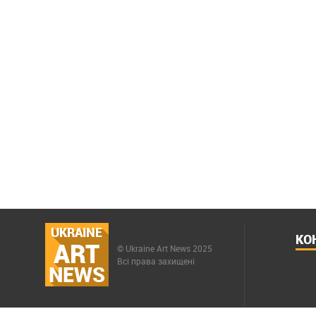
UKRAINE
КО
ART
© Ukraine Art News 2025
Всі права захищені
NEWS