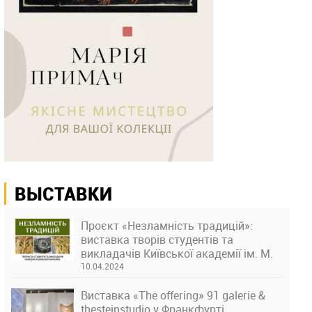
ВЫСТАВКИ
Проєкт «Незламність традицій»:
виставка творів студентів та
викладачів Київської академії ім. М.
Бойчука
10.04.2024
Виставка «The offering» 91 galerie &
thesteinstudio у Франкфурті