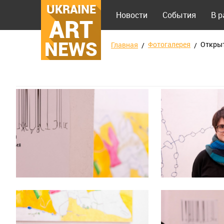
UKRAINE
Новости
События
В 
ART
NEWS
Фотогалерея
Открыт
Главная