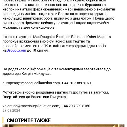
провести решту свого життя в Індії. У цій «країні, обриси якої
змінюються з кожною зміною світла... ця вічно бурхлива та
неспокійна атмосфера океанічних хмар і невимовно різноманітні
різновиди туманів» - надихнули Реріха на створення одних із
найбільших виняткових робіт, включно з цим лотом. Поява цього
виняткового гірського пейзажу на аукціоні надає надзвичайну
можливість для колекціонерів.
Інтернет-аукціон MacDougall’s École de Paris and Other Masters
пропонує вражаючий вибір сучасних мистецтво та
європейськемистецтво 19 століттятепервідкриті для торгів
на
Drouot.com
до 10 квітня.
За додатковою інформацією та коментарями звертайтеся до
директора Кетрін Макдугал:
european@macdougallauction.com, + 44 20 7389 8160.
Фотографії високої роздільної здатності доступні за запитом.
Звертайтеся до Валентини Гриценко:
valentina@macdougallauction.com, + 44 20 7389 8160.
27.03.2024
СМОТРИТЕ ТАКЖЕ