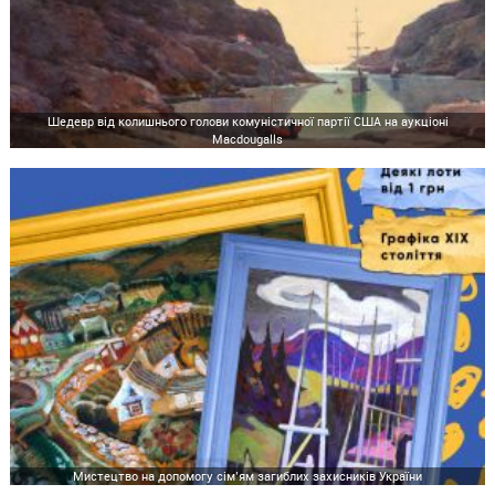
Шедевр від колишнього голови комуністичної партії США на аукціоні
Macdougalls
Мистецтво на допомогу сім’ям загиблих захисників України