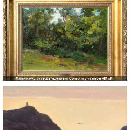
Онлайн-аукціон творів українського живопису у галереї НЮ АРТ