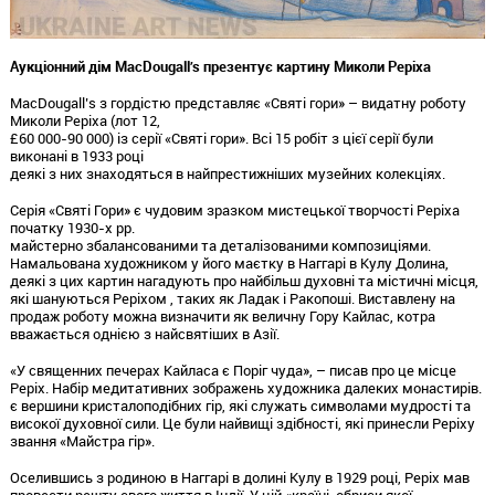
Аукціонний дім MacDougall’s презентує картину Миколи Реріха
MacDougall’s з гордістю представляє «Святі гори» – видатну роботу
Миколи Реріха (лот 12,
£60 000-90 000) із серії «Святі гори». Всі 15 робіт з цієї серії були
виконані в 1933 році
деякі з них знаходяться в найпрестижніших музейних колекціях.
Серія «Святі Гори» є чудовим зразком мистецької творчості Реріха
початку 1930-х рр.
майстерно збалансованими та деталізованими композиціями.
Намальована художником у його маєтку в Наггарі в Кулу Долина,
деякі з цих картин нагадують про найбільш духовні та містичні місця,
які шануються Реріхом , таких як Ладак і Ракопоші. Виставлену на
продаж роботу можна визначити як величну Гору Кайлас, котра
вважається однією з найсвятіших в Азії.
«У священних печерах Кайласа є Поріг чуда», – писав про це місце
Реріх. Набір медитативних зображень художника далеких монастирів.
є вершини кристалоподібних гір, які служать символами мудрості та
високої духовної сили. Це були найвищі здібності, які принесли Реріху
звання «Майстра гір».
Оселившись з родиною в Наггарі в долині Кулу в 1929 році, Реріх мав