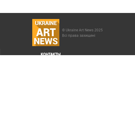
UKRAINE
ART
© Ukraine Art News 2025
Всі права захищені
NEWS
КОНТАКТЫ
МЕНЮ
Карта сайта
Реклама
РАСКРУТКА САЙТА ELIT-WEB
СОЗДАНИЕ САЙТОВ WEZOM