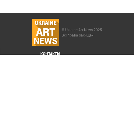
UKRAINE
ART
© Ukraine Art News 2025
Всі права захищені
NEWS
КОНТАКТЫ
МЕНЮ
Карта сайта
Реклама
РАСКРУТКА САЙТА ELIT-WEB
СОЗДАНИЕ САЙТОВ WEZOM