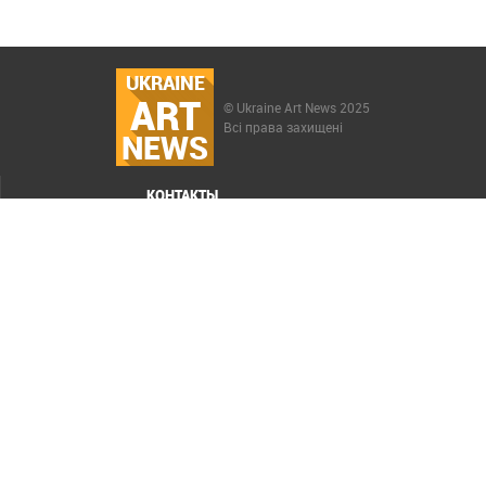
UKRAINE
ART
© Ukraine Art News 2025
Всі права захищені
NEWS
КОНТАКТЫ
МЕНЮ
Карта сайта
Реклама
РАСКРУТКА САЙТА ELIT-WEB
СОЗДАНИЕ САЙТОВ WEZOM