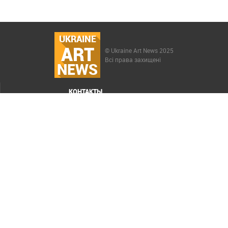
UKRAINE
ART
© Ukraine Art News 2025
Всі права захищені
NEWS
КОНТАКТЫ
МЕНЮ
Карта сайта
Реклама
РАСКРУТКА САЙТА ELIT-WEB
СОЗДАНИЕ САЙТОВ WEZOM