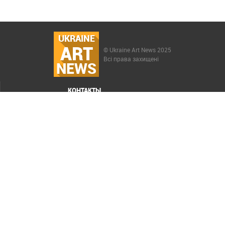
UKRAINE
ART
© Ukraine Art News 2025
Всі права захищені
NEWS
КОНТАКТЫ
МЕНЮ
Карта сайта
Реклама
РАСКРУТКА САЙТА ELIT-WEB
СОЗДАНИЕ САЙТОВ WEZOM