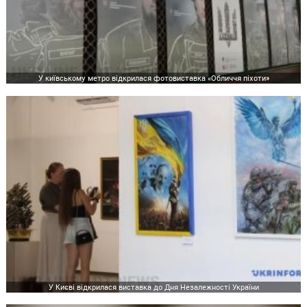
У київському метро відкрилася фотовиставка «Обличчя піхоти»
У Києві відкрилася виставка до Дня Незалежності України