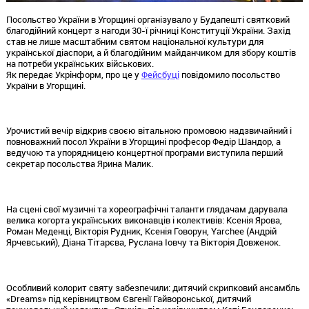
Посольство України в Угорщині організувало у Будапешті святковий
благодійний концерт з нагоди 30-ї річниці Конституції України. Захід
став не лише масштабним святом національної культури для
української діаспори, а й благодійним майданчиком для збору коштів
на потреби українських військових.
Як передає Укрінформ, про це у
Фейсбуці
повідомило посольство
України в Угорщині.
Урочистий вечір відкрив своєю вітальною промовою надзвичайний і
повноважний посол України в Угорщині професор Федір Шандор, а
ведучою та упорядницею концертної програми виступила перший
секретар посольства Ярина Малик.
На сцені свої музичні та хореографічні таланти глядачам дарувала
велика когорта українських виконавців і колективів: Ксенія Ярова,
Роман Меденці, Вікторія Рудник, Ксенія Говорун, Yarchee (Андрій
Ярчевський), Діана Тітарєва, Руслана Іовчу та Вікторія Довженок.
Особливий колорит святу забезпечили: дитячий скрипковий ансамбль
«Dreams» під керівництвом Євгенії Гайворонської, дитячий