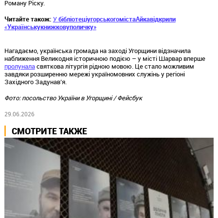
Роману Ріску.
Читайте також:
У
бібліотеці
угорського
міста
Айка
відкрили
«
Українську
книжкову
поличку
»
Нагадаємо, українська громада на заході Угорщини відзначила
наближення Великодня історичною подією – у місті Шарвар вперше
пролунала
святкова літургія рідною мовою. Це стало можливим
завдяки розширенню мережі україномовних служінь у регіоні
Західного Задунав’я.
Фото: посольство України в Угорщині / Фейсбук
29.06.2026
СМОТРИТЕ ТАКЖЕ