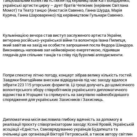
танцювальний колектив «Стихія» під керівництвом Каті Бондаренко;
українські артисти цирку – дует братів Чепкіних (керівник Світлана
Момот) та Театр танцю (Анастасія Савенко, Ганна Шурда, Марія
Куряча, Ганна Шароваренко) під керівництвом Гульнари Савенко.
Кульмінацією вечора став виступ заслуженого артиста України,
ветерана російсько-української війни та волонтера Івана Пилипця,
який завітав на захід на особисте запрошення посла Федора Шандора.
Виконавець наповнив зал неймовірною енергетикою, піднявши
глядачів для спільних танців та співу під бурхливі аплодисменти.
Попри спекотну літню погоду, концерт зібрав велику кількість гостей.
Завдяки благодійним внескам відвідувачів під час заходу вдалося
зібрати 223 115 угорських форинтів. Ці гроші долучать до щомісячного
волонтерського збору співробітників українського дипломатичного
відомства в Угорщині та спрямують на закупівлю найнеобхіднішого
спорядження для українських Захисників і Захисниць.
Дипломатична місія висловила глибоку вдячність за допомогу в
реалізації проєкту співорганізаторам заходу: Ксенії Яровій, Українській
асоціації «Єдність», Самоврядуванню українців Будапешта та
очільниці цих організацій Вікторії Петровській, а також автору світлин