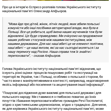
Про це в інтерв’ю Еспресо розповів голова Українського інституту
національної пам'яті Олександр Алфьоров.
"Мова йде про дітей, жінок, літніх людей, яких вбили польські
комуністи або інші посібники авторитарної влади, яка була в
Польщі. Все це робиться, щоб імена наших мучеників теж були
відновлені. Це буде справедливо. Ми очікуємо на продовження
наших робочих стосунків між нашими інституціями, між
нашими державами. Для нас наші вбиті це не елемент політики,
наші вбиті – це наші янголи, які за нас сьогодні моляться і за
нашу перемогу над Росією. Наша справа теж їх знайти і
перепоховати", - сказав Алфьоров.
Голова Українського інституту національної пам'яті відзначив, що
існують різні оцінки процесів пошукових робіт та ексгумації на
території як України, так і Польщі, особливо з польської сторони, бо
"часто вони є маніпулятивними в контексті, наприклад, недоговорення
якоїсь інформації або посилення та акцентування іншої інформації".
"Пошукові дослідження дуже важливі для польської держави і для
польського народу. Ми ставимося з глибокою повагою до їхніх
почуттів і бажання перепоховати вбитих громадян Речі Посполитої,
згідно з християнським церемоніалом, згідно з традицією. Для мене,
як для керівника Українського інституту національної пам'яті, може