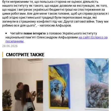
бути неприємним те, що польська сторона не оцінює діяльність
нашого інституту як такого, що надає дозволи на ексгумацію, як того,
що надає і витрачає українські бюджетні гроші на спостереження за
цими роботами. Але для мене також головне, щоб ця справа рухалася і
щоб згідно християнської традиції були перепоховані люди, які
загинули в страшному конфлікті під час Другої світової війни. Тому ми
робимо все для цього", - наголосив Алфьоров.
Читайте
повне інтерв’ю
з головою Українського інституту
національної пам'яті Олександром Алфьоровим
на сайті Еспресо за
посиланням
.
28.06.2026
СМОТРИТЕ ТАКЖЕ