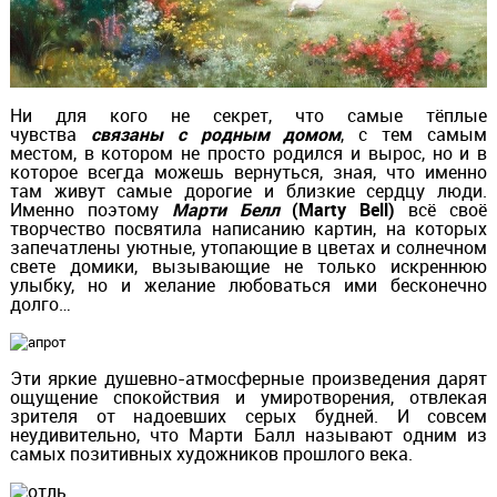
Ни для кого не секрет, что самые тёплые
чувства
связаны с родным домом
, с тем самым
местом, в котором не просто родился и вырос, но и в
которое всегда можешь вернуться, зная, что именно
там живут самые дорогие и близкие сердцу люди.
Именно поэтому
Марти Белл
(Marty Bell)
всё своё
творчество посвятила написанию картин, на которых
запечатлены уютные, утопающие в цветах и солнечном
свете домики, вызывающие не только искреннюю
улыбку, но и желание любоваться ими бесконечно
долго…
Эти яркие душевно-атмосферные произведения дарят
ощущение спокойствия и умиротворения, отвлекая
зрителя от надоевших серых будней. И совсем
неудивительно, что Марти Балл называют одним из
самых позитивных художников прошлого века.