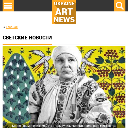
UKRAINE
ART
NEWS
Главная
СВЕТСКИЕ НОВОСТИ
Марія Примаченко: майстер-самоучка, яка підкорила світ мистецтва