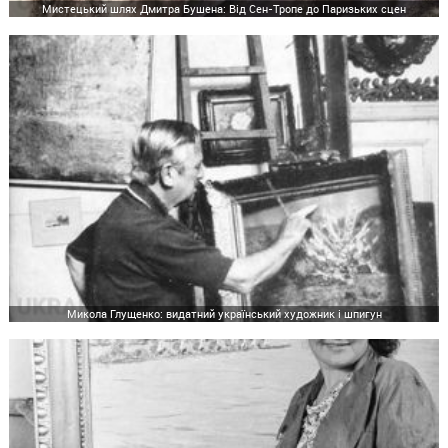
Мистецький шлях Дмитра Бушена: Від Сен-Тропе до Паризьких сцен
Микола Глущенко: видатний український художник і шпигун