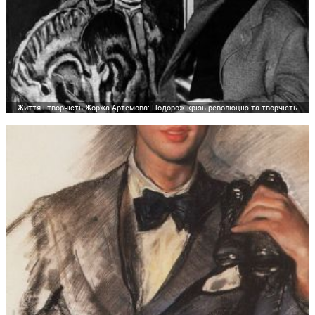
Життя і творчість Жоржа Артемова: Подорож крізь революцію та творчість