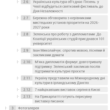
Українська культура об’єднає Плзень: у
Чехії відбудеться святковий фестиваль до
Дня Незалежності
Бережна обговорила з керівниками
мистецьких установ пріоритети на 2026-
2027 роки
Зеленська про роботу з дипломатами: До
Коаліції українських студій приєднався 101
університет
Іван Миколайчук: спротив мовою, піснями й
закликами думати
М'яка дипломатія формує довготривалу
підтримку: Зеленський закликав послів
підтримати культурні проєкти
Україну представили на Міжнародному дні
культури в ірландському Дангло
7 найцікавіших виставок серпня в Києві
На Прикарпатті готують пересувну
виставку писанок
Фотогалерея