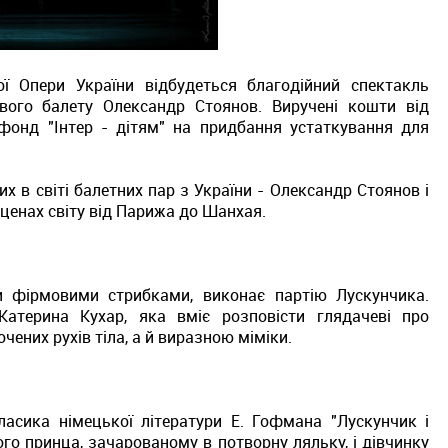
ої Опери України відбудеться благодійний спектакль
ітового балету Олександр Стоянов. Виручені кошти від
фонд "Інтер - дітям" на придбання устаткування для
их в світі балетних пар з України - Олександр Стоянов і
ценах світу від Парижа до Шанхая.
и фірмовими стрибками, виконає партію Лускунчика.
терина Кухар, яка вміє розповісти глядачеві про
чених рухів тіла, а й виразною міміки.
асика німецької літератури Е. Гофмана "Лускунчик і
ого принца, зачарованому в потворну ляльку, і дівчинку