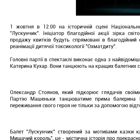
1 жовтня в 12.00 на історичній сцені Національн
"Лускунчик". Ініціатор благодійної акції зірка св
продажу квитків будуть спрямовані в благодійний 
реанімації дитячої токсикології "Охматдиту".
Головні партії в спектаклі виконає одна з найвідоміш
Катерина Кухар. Вони танцюють на кращих балетних с
Олександр Стоянов, який підкорює глядачів своїм
Партію Машеньки танцюватиме прима балерина Ка
переживання свого героя не тільки за допомогою відто
Балет "Лускунчик" створений за мотивами казки кл
Мишачий король", це - містична історія про прекрасн