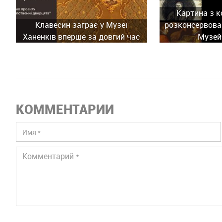
Картина з к
Клавесин заграє у Музеї
розконсервован
Ханенків вперше за довгий час
Музей
КОММЕНТАРИИ