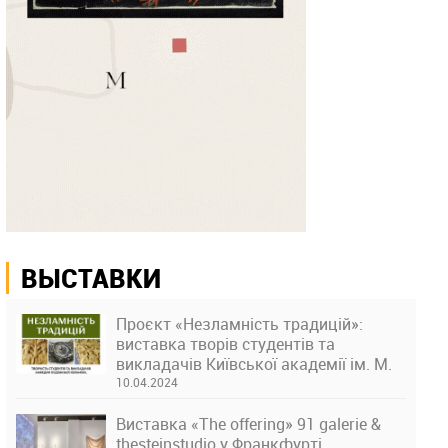
ВЫСТАВКИ
Проєкт «Незламність традицій»:
виставка творів студентів та
викладачів Київської академії ім. М.
Бойчука
10.04.2024
Виставка «The offering» 91 galerie &
thesteinstudio у Франкфурті