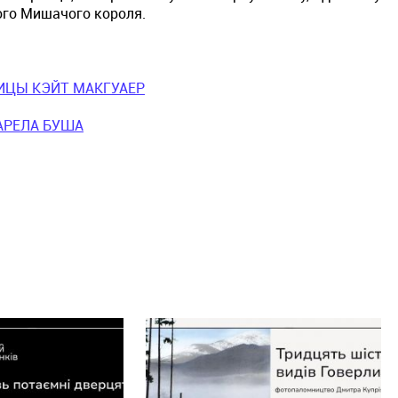
ого Мишачого короля.
ИЦЫ КЭЙТ МАКГУАЕР
АРЕЛА БУША