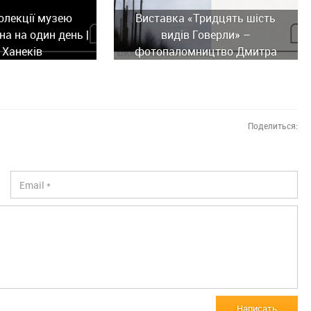
олекції музею
Виставка «Тридцять шість
а на один день |
видів Говерли» –
 Ханеків
фотопаломництво Дмитра
Купріяна
Поделиться:
Написать