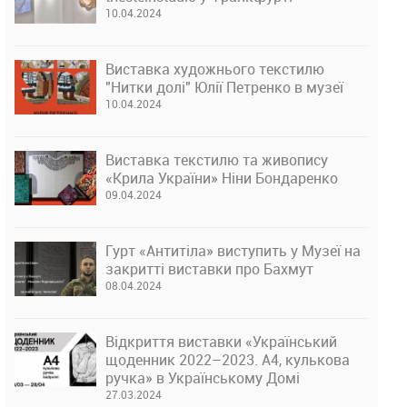
10.04.2024
Виставка художнього текстилю
"Нитки долі" Юлії Петренко в музеї
10.04.2024
Виставка текстилю та живопису
«Крила України» Ніни Бондаренко
09.04.2024
Гурт «Антитіла» виступить у Музеї на
закритті виставки про Бахмут
08.04.2024
Відкриття виставки «Український
щоденник 2022–2023. А4, кулькова
ручка» в Українському Домі
27.03.2024