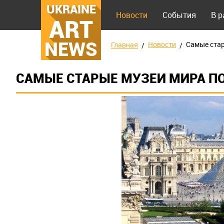
UKRAINE
Новости
События
В 
ART
NEWS
Новости
Самые стар
Главная
САМЫЕ СТАРЫЕ МУЗЕИ МИРА П