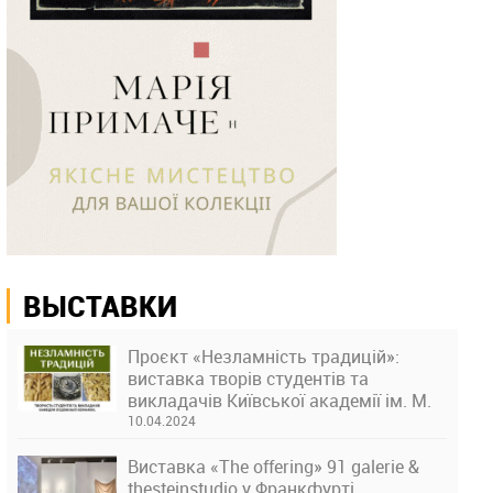
ВЫСТАВКИ
Проєкт «Незламність традицій»:
виставка творів студентів та
викладачів Київської академії ім. М.
Бойчука
10.04.2024
Виставка «The offering» 91 galerie &
thesteinstudio у Франкфурті