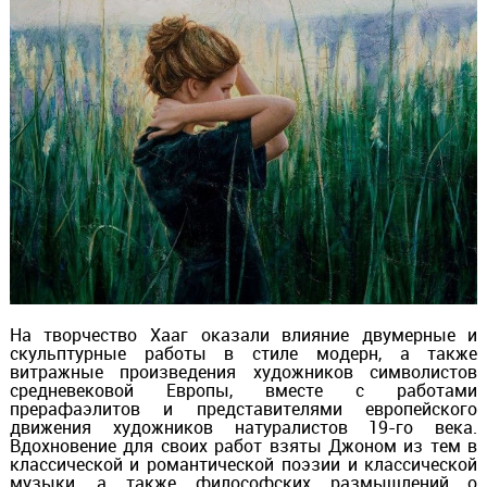
На творчество Хааг оказали влияние двумерные и
скульптурные работы в стиле модерн, а также
витражные произведения художников символистов
средневековой Европы, вместе с работами
прерафаэлитов и представителями европейского
движения художников натуралистов 19-го века.
Вдохновение для своих работ взяты Джоном из тем в
классической и романтической поэзии и классической
музыки, а также философских размышлений о