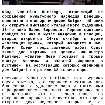
Фонд Venetian Heritage, отвечающий за
сохранение культурного наследия Венеции,
совместно с ювелирным домом Bulgari объявил
об открытии выставок итальянского художника
16-го века Паоло Веронезе. Первая выставка
пройдет 11 мая в Музее академии в Венеции,
вторая откроется 24-го октября в музее
«Коллекция Фрика», который находится в Нью-
Йорке. Среди представленных работ будут
также две картины из церкви Сан-Пьетро
Мартире: «Святой Петр посещает в тюрьме
святую Агафию» и «Святой Иероним в
пустыне», на реставрацию которых ювелирный
дом Bulgari потратили 62 тысячи евро.
Президент Venetian Heritage Тото Бергамо
Росси отметил, что «процесс восстановления
был связан с удалением лака и тщательным
перекрашиванием некоторых поврежденных зон
на картинах. Это не только проект по
сохранению предметов искусства, это еще и
открытие двух шедевров, которые не так