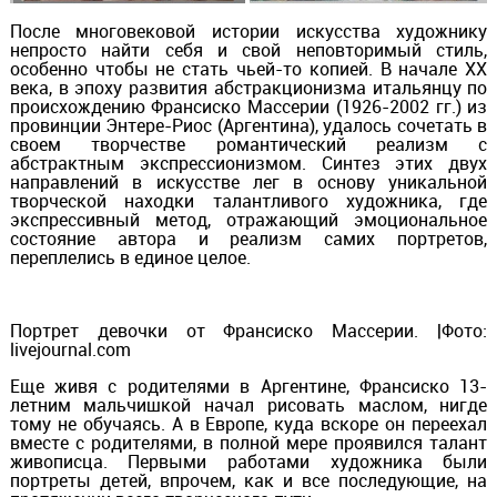
После многовековой истории искусства художнику
непросто найти себя и свой неповторимый стиль,
особенно чтобы не стать чьей-то копией. В начале ХХ
века, в эпоху развития абстракционизма итальянцу по
происхождению Франсиско Массерии (1926-2002 гг.) из
провинции Энтере-Риос (Аргентина), удалось сочетать в
своем творчестве романтический реализм с
абстрактным экспрессионизмом. Синтез этих двух
направлений в искусстве лег в основу уникальной
творческой находки талантливого художника, где
экспрессивный метод, отражающий эмоциональное
состояние автора и реализм самих портретов,
переплелись в единое целое.
Портрет девочки от Франсиско Массерии. |Фото:
livejournal.com
Еще живя с родителями в Аргентине, Франсиско 13-
летним мальчишкой начал рисовать маслом, нигде
тому не обучаясь. А в Европе, куда вскоре он переехал
вместе с родителями, в полной мере проявился талант
живописца. Первыми работами художника были
портреты детей, впрочем, как и все последующие, на