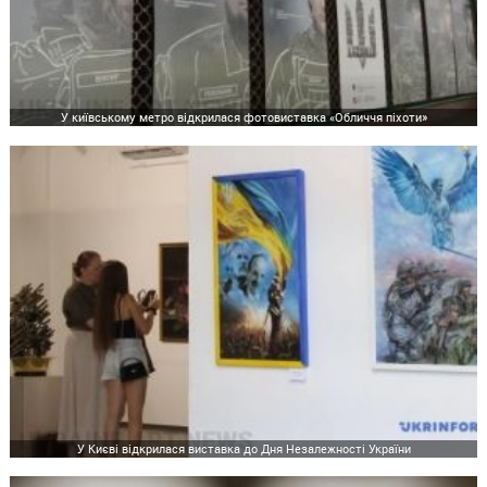
У київському метро відкрилася фотовиставка «Обличчя піхоти»
У Києві відкрилася виставка до Дня Незалежності України