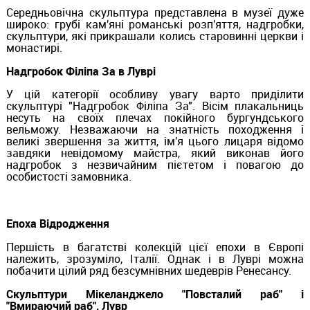
Середньовічна скульптура представлена ​​в музеї дуже
широко: грубі кам'яні романські розп'яття, надгробки,
скульптури, які прикрашали колись старовинні церкви і
монастирі.
Надгробок Філіпа За в Луврі
У цій категорії особливу увагу варто приділити
скульптурі "Надгробок Філіпа За". Вісім плакальниць
несуть на своїх плечах покійного бургундського
вельможу. Незважаючи на знатність походження і
великі звершення за життя, ім'я цього лицаря відомо
завдяки невідомому майстра, який виконав його
надгробок з незвичайним пієтетом і повагою до
особистості замовника.
Епоха Відродження
Першість в багатстві колекцій цієї епохи в Європі
належить, зрозуміло, Італії. Однак і в Луврі можна
побачити цілий ряд безсумнівних шедеврів Ренесансу.
Скульптури Мікеланджело "Повсталий раб" і
"Вмираючий раб", Лувр