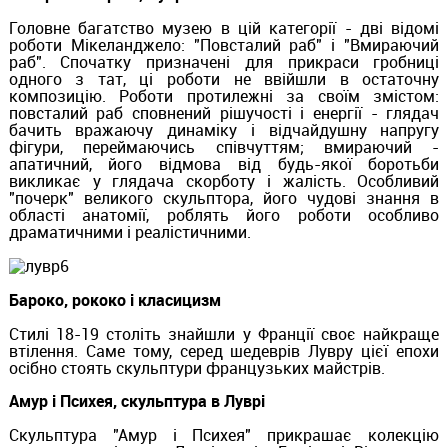
Головне багатство музею в цій категорії - дві відомі
роботи Мікеланджело: "Повсталий раб" і "Вмираючий
раб". Спочатку призначені для прикраси гробниці
одного з тат, ці роботи не ввійшли в остаточну
композицію. Роботи протилежні за своїм змістом:
повсталий раб сповнений рішучості і енергії - глядач
бачить вражаючу динаміку і відчайдушну напругу
фігури, переймаючись співчуттям; вмираючий -
апатичний, його відмова від будь-якої боротьби
викликає у глядача скорботу і жалість. Особливий
"почерк" великого скульптора, його чудові знання в
області анатомії, роблять його роботи особливо
драматичними і реалістичними.
Бароко, рококо і класицизм
Стилі 18-19 століть знайшли у Франції своє найкраще
втілення. Саме тому, серед шедеврів Лувру цієї епохи
осібно стоять скульптури французьких майстрів.
Амур і Психея, скульптура в Луврі
Скульптура "Амур і Психея" прикрашає колекцію