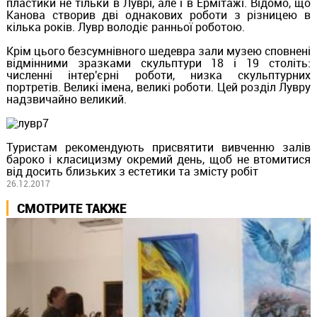
пластики не тільки в Луврі, але і в Ермітажі. Відомо, що
Канова створив дві однакових роботи з різницею в
кілька років. Лувр володіє ранньої роботою.
Крім цього безсумнівного шедевра зали музею сповнені
відмінними зразками скульптури 18 і 19 століть:
численні інтер'єрні роботи, низка скульптурних
портретів. Великі імена, великі роботи. Цей розділ Лувру
надзвичайно великий.
Туристам рекомендують присвятити вивченню залів
бароко і класицизму окремий день, щоб не втомитися
від досить близьких з естетики та змісту робіт
26.12.2017
СМОТРИТЕ ТАКЖЕ