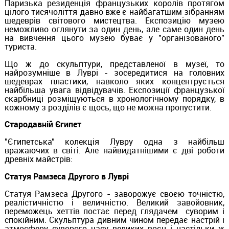
Паризька резиденція французьких королів протягом
цілого тисячоліття давно вже є найбагатшим зібранням
шедеврів світового мистецтва. Експозицію музею
неможливо оглянути за один день, але саме один день
на вивчення цього музею буває у "організованого"
туриста.
Що ж до скульптури, представленої в музеї, то
найрозумніше в Луврі - зосередитися на головних
шедеврах пластики, навколо яких концентрується
найбільша увага відвідувачів. Експозиції французької
скарбниці розміщуються в хронологічному порядку, в
кожному з розділів є щось, що не можна пропустити.
Стародавній Єгипет
"Єгипетська" колекція Лувру одна з найбільш
вражаючих в світі. Але найвидатнішими є дві роботи
древніх майстрів:
Статуя Рамзеса Другого в Луврі
Статуя Рамзеса Другого - заворожує своєю точністю,
реалістичністю і величністю. Великий завойовник,
переможець хеттів постає перед глядачем суворим і
спокійним. Скульптура дивним чином передає настрій і
атмосферу суворого часу великих воєн і настільки ж