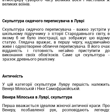
великих воїнів.
Скульптура сидячого переписувача в Луврі
Скульптура сидячого переписувача - важко зустріти у
шкільному підручнику з історії Стародавнього світу, в
якому б не було ілюстрації, що зображує цю відому
статую. Глядача вражає, в першу чергу, надзвичайно
живе і одухотворене обличчя переписувача. В його очах
відданість і готовність негайно приступити до
виконання своїх обов'язків. Саме ця скульптура -
зразок древнього реалізму.
Античність
У цій категорії скульптури Лувру першість належить
Венері Мілоській і Ніке Самофракійській.
Венера Мілоська в Луврі, скульптура
Перша вважається ідеалом жіночої античної краси. Про
Венеру, позбавленої рук, розповідають легенду: