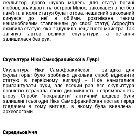
скульптор, довго шукав модель для статуї богині
любові, знайшов її на острові Мілос, закохався в неї без
пам'яті, а коли статуя була готова, нещасний закоханий
кинувся до неї в обійми, розгнівана таким
нешанобливим ставленням до своєї статуї, Афродіта
оживила статую, яка задушила нещасного майстра. Так
загинув автор великої скульптури, а остання
залишилася без рук.
Скульптура Ніки Самофракийскої в ​​Луврі
Скульптура Ніки Самофракийскої - загадка для
скульпторів: було зроблено декілька спроб відновити
статую в первісному вигляді - Ніке намагалися
прилаштувати руки, але всякий раз вся скульптура
повністю втрачала свою динамічність і спрямованість
вгору. Спроби "покращити" античний шедевр були
залишені і сьогодні Ніка Самофракийская постає перед
глядачем в тому вигляді, в якому була виявлена ​​
археологами.
Середньовіччя