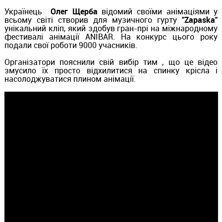
Українець
Олег Щерба
відомий своїми анімаціями у
всьому світі створив для музичного гурту
"Zapaska"
унікальний кліп, який здобув гран-прі на міжнародному
фестивалі анімації ANIBAR. На конкурс цього року
подали свої роботи 9000 учасників.
Організатори пояснили свій вибір тим , що це відео
змусило їх просто відхилитися на спинку крісла і
насолоджуватися плином анімації.