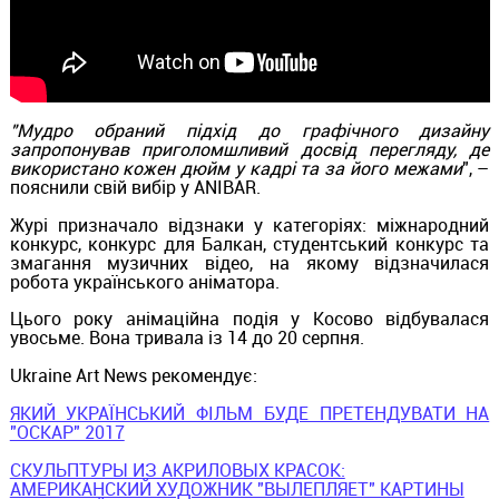
"Мудро обраний підхід до графічного дизайну
запропонував приголомшливий досвід перегляду, де
використано кожен дюйм у кадрі та за його межами
", –
пояснили свій вибір у ANIBAR.
Журі призначало відзнаки у категоріях: міжнародний
конкурс, конкурс для Балкан, студентський конкурс та
змагання музичних відео, на якому відзначилася
робота українського аніматора.
Цього року анімаційна подія у Косово відбувалася
увосьме. Вона тривала із 14 до 20 серпня.
Ukraine Art News рекомендує:
ЯКИЙ УКРАЇНСЬКИЙ ФІЛЬМ БУДЕ ПРЕТЕНДУВАТИ НА
"ОСКАР" 2017
СКУЛЬПТУРЫ ИЗ АКРИЛОВЫХ КРАСОК:
АМЕРИКАНСКИЙ ХУДОЖНИК "ВЫЛЕПЛЯЕТ" КАРТИНЫ