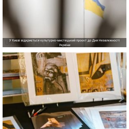
У Києві відкриється культурно-мистецький проєкт до Дня Незалежності
України