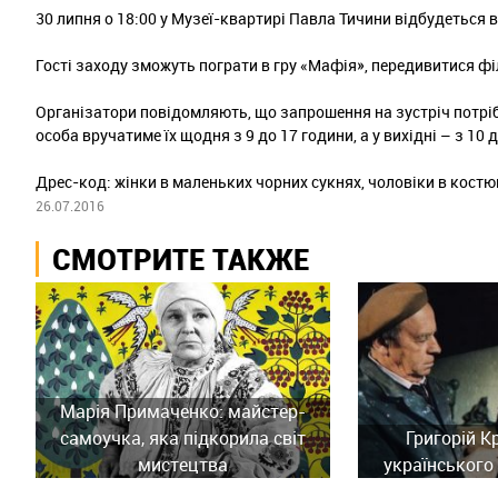
30 липня о 18:00 у Музеї-квартирі Павла Тичини відбудеться в
Гості заходу зможуть пограти в гру «Мафія», передивитися ф
Організатори повідомляють, що запрошення на зустріч потріб
особа вручатиме їх щодня з 9 до 17 години, а у вихідні – з 10 
Дрес-код: жінки в маленьких чорних сукнях, чоловіки в костю
26.07.2016
СМОТРИТЕ ТАКЖЕ
Марія Примаченко: майстер-
самоучка, яка підкорила світ
Григорій К
мистецтва
українського 