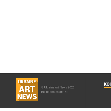
UKRAINE
КО
ART
© Ukraine Art News 2025
Всі права захищені
NEWS