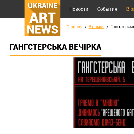
UKRAINE
Новости
События
В 
ART
NEWS
В рамке
Гангстерськ
Главная
ГАНГСТЕРСЬКА ВЕЧІРКА