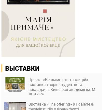
ВЫСТАВКИ
Проєкт «Незламність традицій»:
виставка творів студентів та
викладачів Київської академії ім. М.
Бойчука
10.04.2024
Виставка «The offering» 91 galerie &
thesteinstudio у Франкфурті