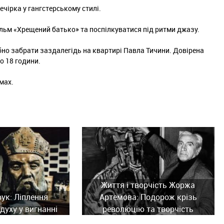
ечірка у гангстерському стилі.
ільм «Хрещений батько» та поспілкуватися під ритми джазу.
но забрати заздалегідь на квартирі Павла Тичини. Довірена
до 18 години.
мах.
Життя і творчість Жоржа
рук: Ліплення
Артемова: Подорож крізь
духу у вигнанні
революцію та творчість