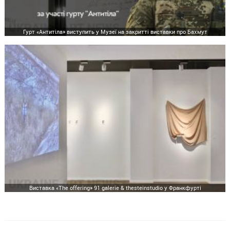
Гурт «Антитіла» виступить у Музеї на закритті виставки про Бахмут
Виставка «The offering» 91 galerie & thesteinstudio у Франкфурті