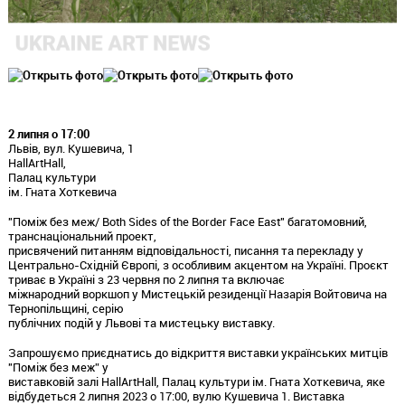
2 липня о 17:00
Львів, вул. Кушевича, 1
HallArtHall,
Палац культури
ім. Гната Хоткевича
"Поміж без меж/ Both Sides of the Border Face East" багатомовний,
транснаціональний проект,
присвячений питанням відповідальності, писання та перекладу у
Центрально-Східній Європі, з особливим акцентом на Україні. Проєкт
триває в Україні з 23 червня по 2 липня та включає
міжнародний воркшоп у Мистецькій резиденції Назарія Войтовича на
Тернопільщині, серію
публічних подій у Львові та мистецьку виставку.
Запрошуємо приєднатись до відкриття виставки українських митців
"Поміж без меж” у
виставковій залі HallArtHall, Палац культури ім. Гната Хоткевича, яке
відбудеться 2 липня 2023 о 17:00, вулю Кушевича 1. Виставка