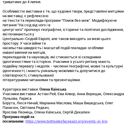
триватиме до 4 липня.
Особливістю виставки є те, що художні твори, представлені митцями
на виставці, є рефлексією
на тексти та переклади програми “Поміж без меж”. Модифікуюче
питання "На схід від чого і в
центрі чого" пропонує географічні, історичні та політичні дослідження,
які починаються у
Центрально-Східній Європі, але також виходять за межі цього
простору. У часи війни та
насильства швидкість і масштаб подій покладає особливе
навантаження на митців,
перекладачів та науковців, які стикаються зі складними
ідентичностями та історією. Учасники з усього регіону мають
подвійну перевагу і недолік - численні географічні, мовні та культурні
ідентичності, і мають унікальну можливість долучитися до
співтворчості, стимульованої
літературними читаннями та презентаціями.
Кураторка виставки:
Олена Каїнська
Учасники виставки: Астіан Рей, Єва Алвор, Анна Верещак, Олександра
Луньова, Лариса
Борута, Люся Ничай, Маріанна Маслова, Маша Вишедська, Олег
Панасюк, Світлана Редкач,
Ярослав Леонець, Олена Каїнська, Сергій Декалюк
Програма подій за
посиланням:
https://www.bothsidesfaceeast.org/events-in-lviv