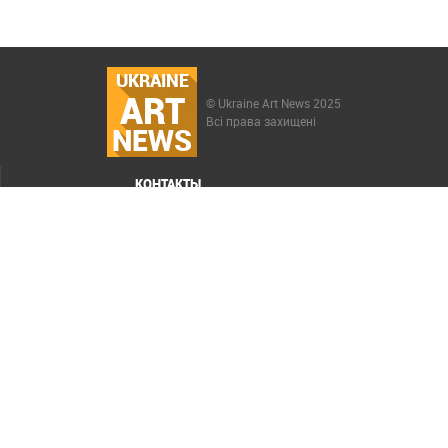
UKRAINE
ART
© Ukraine Art News 2025
Всі права захищені
NEWS
КОНТАКТЫ
МЕНЮ
Карта сайта
Реклама
РАСКРУТКА САЙТА ELIT-WEB
СОЗДАНИЕ САЙТОВ WEZOM