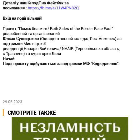
Деталі у нашій події на Фейсбук за
посиланням:
https://fb.me/e/11W4PN82Q
Вхід на події вільний!
Проект "Поміж без меж/ Both Sides of the Border Face East"
розроблений та організований
Юлією Сушицькою
(Оксидентальний коледж, Лос-Анжелес) за
підтримки Мистецької
резиденції Назарія Войтовича/ NVAIR (Тернопільська область,
с.Травневе) та кураторки
Люсі
Ничай
Події проєкту відбуваються за підтримки МФ "Відродження".
29.06.2023
СМОТРИТЕ ТАКЖЕ