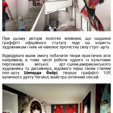
При цьому автори полотен впевнені, що надання
граффіті офіційного статусу піде на користь
художникам і ніяк не нівелює протестну силу стріт-арту.
Відвідувачі мали змогу побачити твори практично всіх
напрямків, в тому числі роботи одного із культових
персонажів міської арт-сцени,американського
художника та дизайнера, відомого перш своїм стилем
поп-арту
Шепарда Файрі,
творця граффіті 1UP,
вуличного дуету Herakut, майстра оптичних ілюзій.