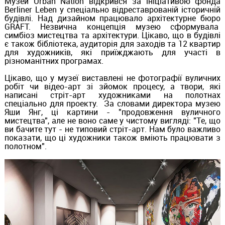
Музей Urban Nation відкрився за ініціативою фонда
Berliner Leben у спеціально відреставрованій історичній
будівлі. Над дизайном працювало архітектурне бюро
GRAFT. Незвична концепція музею сформувала
симбіоз мистецтва та архітектури. Цікаво, що в будівлі
є також бібліотека, аудиторія для заходів та 12 квартир
для художників, які приїжджають для участі в
різноманітних програмах.
Цікаво, що у музеї виставлені не фотографії вуличних
робіт чи відео-арт зі зйомок процесу, а твори, які
написані стріт-арт художниками на полотнах
спеціально для проекту. За словами директора музею
Яши Янг, ці картини - "продовження вуличного
мистецтва", але не воно саме у чистому вигляді: "Те, що
ви бачите тут - не типовий стріт-арт. Нам було важливо
показати, що ці художники також вміють працювати з
полотном".