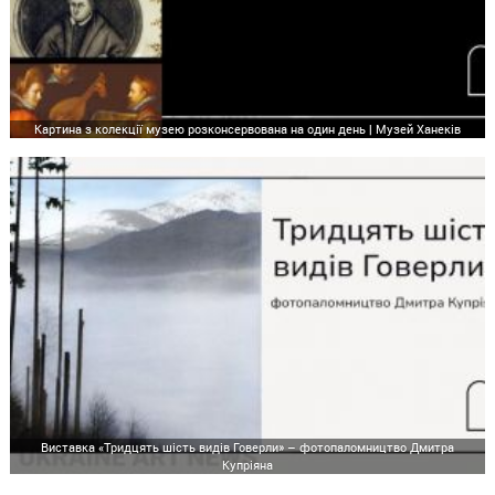
Картина з колекції музею розконсервована на один день | Музей Ханеків
Виставка «Тридцять шість видів Говерли» – фотопаломництво Дмитра
Купріяна