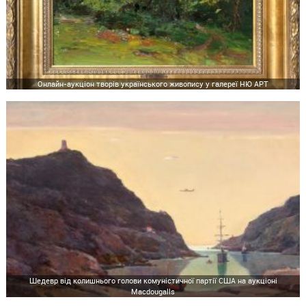
Онлайн-аукціон творів українського живопису у галереї НЮ АРТ
Шедевр від колишнього голови комуністичної партії США на аукціоні
Macdougalls