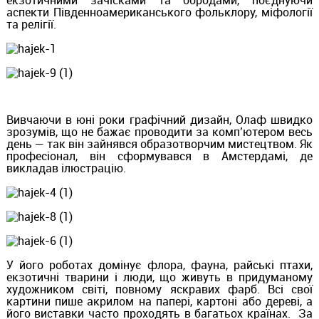
аспекти Південноамериканського фольклору, міфології
та релігії.
Вивчаючи в юні роки графічний дизайн, Олаф швидко
зрозумів, що не бажає проводити за комп’ютером весь
день — так він зайнявся образотворчим мистецтвом. Як
професіонал, він сформувався в Амстердамі, де
викладав ілюстрацію.
У його роботах домінує флора, фауна, райські птахи,
екзотичні тварини і люди, що живуть в придуманому
художником світі, повному яскравих фарб. Всі свої
картини пише акрилом на папері, картоні або дереві, а
його виставки часто проходять в багатьох країнах. За