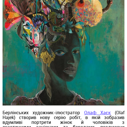
Берлінських художник-ілюстратор
Олаф Хаєк
(Olaf
Hajek) створив нову серію робіт, в якій зобразив
вдумливі портрети жінок й чоловіків з
екзотичними зачісками та бородами, поєднуючи