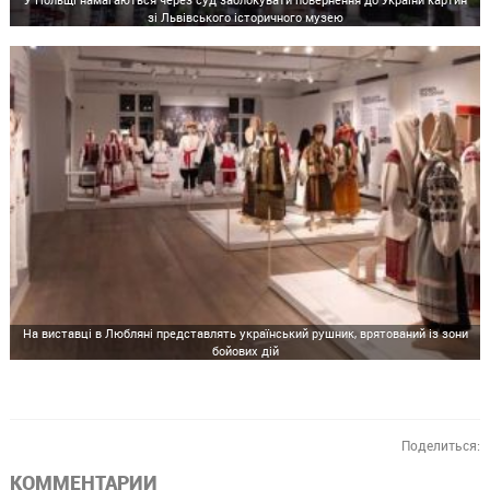
зі Львівського історичного музею
На виставці в Любляні представлять український рушник, врятований із зони
бойових дій
Поделиться:
КОММЕНТАРИИ