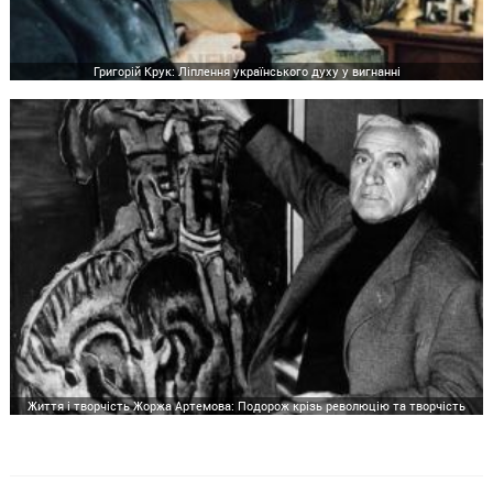
Григорій Крук: Ліплення українського духу у вигнанні
Життя і творчість Жоржа Артемова: Подорож крізь революцію та творчість