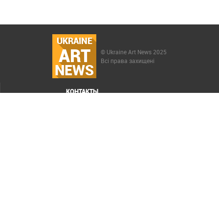
UKRAINE
ART
© Ukraine Art News 2025
Всі права захищені
NEWS
КОНТАКТЫ
МЕНЮ
Карта сайта
Реклама
РАСКРУТКА САЙТА ELIT-WEB
СОЗДАНИЕ САЙТОВ WEZOM