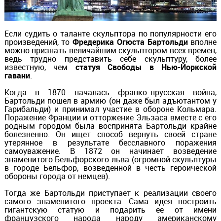
Если судить о таланте скульптора по популярности его
произведений, то
Фредерика Огюста Бартольди
вполне
можно признать величайшим скульптором всех времен,
ведь трудно представить себе скульптуру, более
известную, чем
статуя Свободы в Нью-Йоркской
гавани
.
Когда в 1870 началась франко-прусская война,
Бартольди пошел в армию (он даже был адъютантом у
Гарибальди) и принимал участие в обороне Кольмара.
Поражение Франции и отторжение Эльзаса вместе с его
родным городом была воспринята Бартольди крайне
болезненно. Он ищет способ вернуть своей стране
утерянное в результате бесславного поражения
самоуважение. В 1872 он начинает возведение
знаменитого Бельфорского льва (огромной скульптуры
в городе Бельфор, возведенной в честь героической
обороны города от немцев).
Тогда же Бартольди приступает к реализации своего
самого знаменитого проекта. Сама идея построить
гигантскую статую и подарить ее от имени
французского народа народу американскому