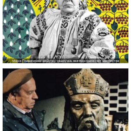
Марія Примаченко: майстер-самоучка, яка підкорила світ мистецтва