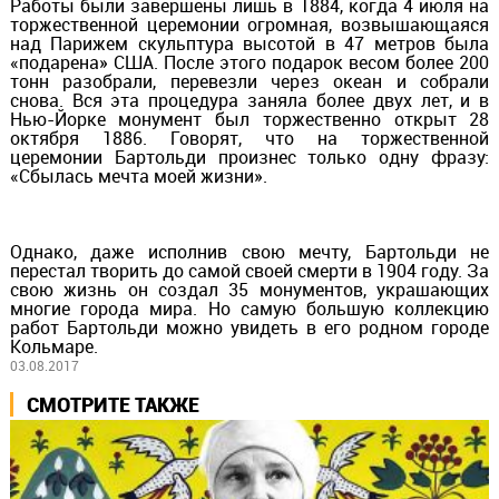
Работы были завершены лишь в 1884, когда 4 июля на
торжественной церемонии огромная, возвышающаяся
над Парижем скульптура высотой в 47 метров была
«подарена» США. После этого подарок весом более 200
тонн разобрали, перевезли через океан и собрали
снова. Вся эта процедура заняла более двух лет, и в
Нью-Йорке монумент был торжественно открыт 28
октября 1886. Говорят, что на торжественной
церемонии Бартольди произнес только одну фразу:
«Сбылась мечта моей жизни».
Однако, даже исполнив свою мечту, Бартольди не
перестал творить до самой своей смерти в 1904 году. За
свою жизнь он создал 35 монументов, украшающих
многие города мира. Но самую большую коллекцию
работ Бартольди можно увидеть в его родном городе
Кольмаре.
03.08.2017
СМОТРИТЕ ТАКЖЕ