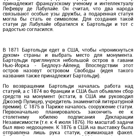
принадлежит французскому ученому и интеллектуалу
Лефевру де Лабулайе. Он считал, что два народа
связывают особые узы дружбы, а подаренная статуя
могла бы стать ее символом. Для создания такой
статуи де Лабулайе обратился к Бартольди и тот с
радостью согласился.
В 1871 Бартольди едет в США, чтобы «проникнуться
духом» страны и выбрать место для монумента.
Бартольди приглянулся небольшой остров в гавани
Нью-Йорка - Бедлоуз-Айленд. Впоследствии этот
остров назовут островом Свободы (идея такого
названия также принадлежит Бартольди).
По возвращении Бартольди началась работа над
статуей, а с 1874 во Франции и США был объявлен сбор
средств на монумент (кстати, в США им руководил
Джозеф Пулицер, учредитель знаменитой литературной
премии). С 1875 в Париже началось сооружение статуи.
Первоначально планировалось закончить ее к
столетнему юбилею подписания Декларации
Независимости (т.е. к 4 июля 1876). Но масштаб задачи
был явно недооценен. К 1876 в США на выставку была
отправлена лишь рука статуи, сжимающая факел.