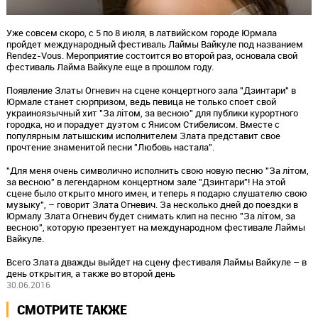
Уже совсем скоро, с 5 по 8 июля, в латвийском городе Юрмала
пройдет международный фестиваль Лаймы Вайкуле под названием
Rendez-Vous. Мероприятие состоится во второй раз, основала свой
фестиваль Лайма Вайкуле еще в прошлом году.
Появление Златы Огневич на сцене концертного зала "Дзинтари" в
Юрмале станет сюрпризом, ведь певица не только споет свой
украиноязычный хит "За літом, за весною" для публики курортного
городка, но и порадует дуэтом с Янисом Стибелисом. Вместе с
популярным латышским исполнителем Злата представит свое
прочтение знаменитой песни "Любовь настала".
"Для меня очень символично исполнить свою новую песню "За літом,
за весною" в легендарном концертном зале "Дзинтари"! На этой
сцене было открыто много имен, и теперь я подарю слушателю свою
музыку", – говорит Злата Огневич. За несколько дней до поездки в
Юрмалу Злата Огневич будет снимать клип на песню "За літом, за
весною", которую презентует на международном фестивале Лаймы
Вайкуле.
Всего Злата дважды выйдет на сцену фестиваля Лаймы Вайкуле – в
день открытия, а также во второй день
30.06.2016
СМОТРИТЕ ТАКЖЕ