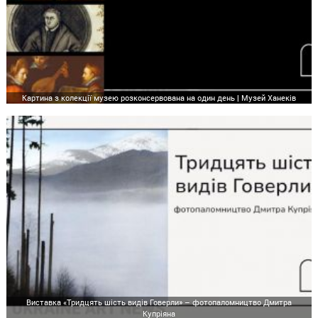
Картина з колекції музею розконсервована на один день | Музей Ханеків
Виставка «Тридцять шість видів Говерли» – фотопаломництво Дмитра
Купріяна