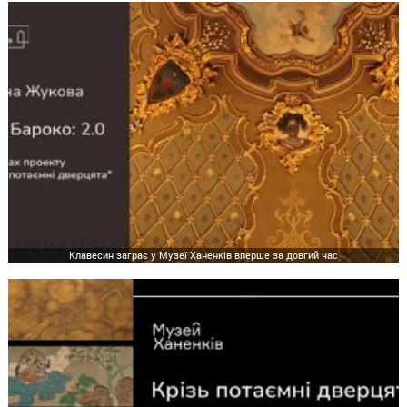
Клавесин заграє у Музеї Ханенків вперше за довгий час