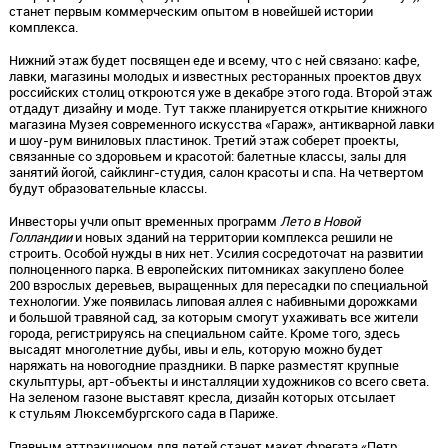
станет первым коммерческим опытом в новейшей истории
комплекса.
Нижний этаж будет посвящен еде и всему, что с ней связано: кафе,
лавки, магазины молодых и известных ресторанных проектов двух
российских столиц откроются уже в декабре этого года. Второй этаж
отдадут дизайну и моде. Тут также планируется открытие книжного
магазина Музея современного искусства «Гараж», антикварной лавки
и шоу-рум виниловых пластинок. Третий этаж соберет проекты,
связанные со здоровьем и красотой: балетные классы, залы для
занятий йогой, сайклинг-студия, салон красоты и спа. На четвертом
будут образовательные классы.
Инвесторы учли опыт временных программ
Лето
в Новой
Голландии
и новых зданий на территории комплекса решили не
строить. Особой нужды в них нет. Усилия сосредоточат на развитии
полноценного парка. В европейских питомниках закуплено более
200 взрослых деревьев, выращенных для пересадки по специальной
технологии. Уже появилась липовая аллея с набивными дорожками
и большой травяной сад, за которым смогут ухаживать все жители
города, регистрируясь на специальном сайте. Кроме того, здесь
высадят многолетние дубы, ивы и ель, которую можно будет
наряжать на новогодние праздники. В парке разместят крупные
скульптуры, арт-объекты и инсталляции художников со всего света.
На зеленом газоне выставят кресла, дизайн которых отсылает
к стульям Люксембургского сада в Париже.
Главным аттракционом для детей станет макет фрегата «Петр