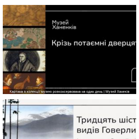
Картина з колекції музею розконсервована на один день | Музей Ханеків