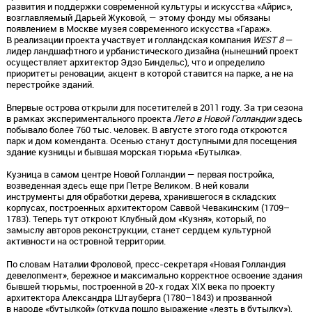
развития и поддержки современной культуры и искусства «Айрис»,
возглавляемый Дарьей Жуковой, — этому фонду мы обязаны
появлением в Москве музея современного искусства «Гараж».
В реализации проекта участвует и голландская компания
WEST 8
—
лидер ландшафтного и урбанистического дизайна (нынешний проект
осуществляет архитектор Эдзо Биндельс), что и определило
приоритеты реновации, акцент в которой ставится на парке, а не на
перестройке зданий.
Впервые острова открыли для посетителей в 2011 году. За три сезона
в рамках экспериментального проекта
Лето в Новой Голландии
здесь
побывало более 760 тыс. человек. В августе этого года откроются
парк и дом коменданта. Осенью станут доступными для посещения
здание кузницы и бывшая морская тюрьма «Бутылка».
Кузница в самом центре Новой Голландии — первая постройка,
возведенная здесь еще при Петре Великом. В ней ковали
инструменты для обработки дерева, хранившегося в складских
корпусах, построенных архитектором Саввой Чевакинским (1709–
1783). Теперь тут откроют Клубный дом «Кузня», который, по
замыслу авторов реконструкции, станет сердцем культурной
активности на островной территории.
По словам Наталии Фроловой, пресс-секретаря «Новая Голландия
девелопмент», бережное и максимально корректное освоение здания
бывшей тюрьмы, построенной в 20-х годах ХIХ века по проекту
архитектора Александра Штауберга (1780–1843) и прозванной
в народе «бутылкой» (откуда пошло выражение «лезть в бутылку»),