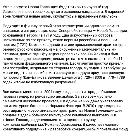
Уже с августа Новая Голландия будет открыта круглый год.
Изменения на острове коснутся в основном ландшафта. В парковой
зоне появятся новые аллеи, скульптуры и временные павильоны.
Подходит к финалу первый этап реконструкции одного из самых
знаковых и интригующих мест Северной столицы — Новой Голландии,
основанной Петром I в 1719 году. Два искусственных острова,
насыпанных по его приказу, стали первым российским военным
портом (1721). Комплекс зданий в стиле промышленной архитектуры
раннего русского классицизма, окруженный монументальными
стенами, долгие годы функционировал как военный склад и был
недоступен для посещения, несмотря на то что включает в себя 11
памятников федерального значения. Десятилетия простоя привели
эти постройки, незримые со стороны города, в упадок. Петербуржцы
могли видеть лишь эмблематическую въездную арку, построенную
по проекту Жан-Батиста Валлен-Деламота (1729–1800) в 1779–1789
годах и тоже не избежавшую разрушений.
Все начало меняться в 2004 году, когда власти города объявили
первый тендер на реновацию ансамбля. За это время успело
смениться несколько проектов, и в одном из них даже участвовало
архитектурное бюро сэра Нормана Фостера. В 2010 году тендер на
реставрацию и реорганизацию пространства Новой Голландии для
создания здесь большого культурного комплекса выиграло ООО
«Новая Голландия девелопмент», входящее в группу
компаний
Millhouse LLC
Романа Абрамовича. В качестве главного
креативного подрядчика к разработке концепции был привлечен Фонд