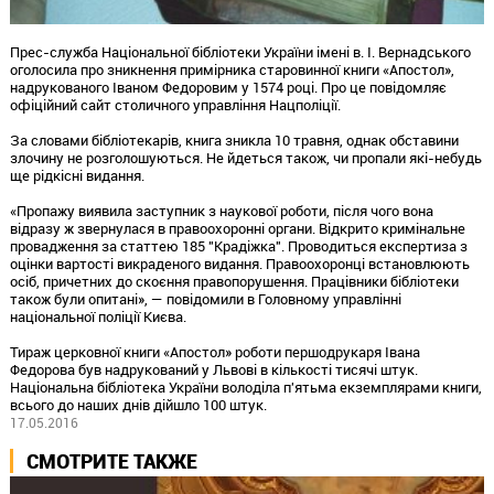
Прес-служба Національної бібліотеки України імені в. І. Вернадського
оголосила про зникнення примірника старовинної книги «Апостол»,
надрукованого Іваном Федоровим у 1574 році. Про це повідомляє
офіційний сайт столичного управління Нацполіції.
За словами бібліотекарів, книга зникла 10 травня, однак обставини
злочину не розголошуються. Не йдеться також, чи пропали які-небудь
ще рідкісні видання.
«Пропажу виявила заступник з наукової роботи, після чого вона
відразу ж звернулася в правоохоронні органи. Відкрито кримінальне
провадження за статтею 185 "Крадіжка". Проводиться експертиза з
оцінки вартості викраденого видання. Правоохоронці встановлюють
осіб, причетних до скоєння правопорушення. Працівники бібліотеки
також були опитані», — повідомили в Головному управлінні
національної поліції Києва.
Тираж церковної книги «Апостол» роботи першодрукаря Івана
Федорова був надрукований у Львові в кількості тисячі штук.
Національна бібліотека України володіла п'ятьма екземплярами книги,
всього до наших днів дійшло 100 штук.
17.05.2016
СМОТРИТЕ ТАКЖЕ