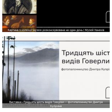
Картина з колекції музею розконсервована на один день | Музей Ханеків
Виставка «Тридцять шість видів Говерли» – фотопаломництво Дмитра
Купріяна