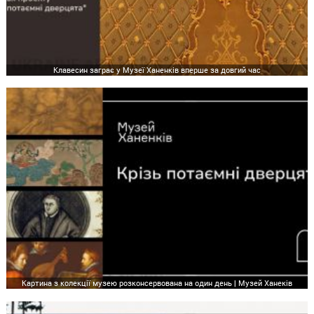
Клавесин заграє у Музеї Ханенків вперше за довгий час
Картина з колекції музею розконсервована на один день | Музей Ханеків