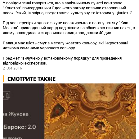
У повідомленні говориться, що в залізничному пункті контролю
"Конотоп" прикордонники Одеського загону виявили старовинний
посох, "який, імовірно, представляє культурну та історичну цінність".
Під час перевірки одного з купе пасажирського вагону потягу "Київ –
Москва" прикордонний наряд над вікном за обшивкою виявив пакет, в
якому знаходилася старовинна палиця завдовжки 40 див.
Палиця має шість смуг з металу жовтого кольору, які інкрустовані
чотирма каменями червоного кольору.
Предмет "вилучено у встановленому порядку" для проведення
відповідної експертизи.
21.04.2016
СМОТРИТЕ ТАКЖЕ