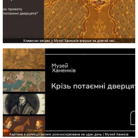
Клавесин заграє у Музеї Ханенків вперше за довгий час
Картина з колекції музею розконсервована на один день | Музей Ханеків