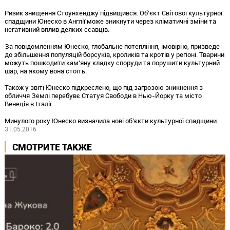
Ризик знищення Стоунхенджу підвищився. Об’єкт Світової культурної
спадщини Юнеско в Англії може зникнути через кліматичні зміни та
негативний вплив деяких ссавців.
За повідомленням Юнеско, глобальне потепління, імовірно, призведе
до збільшення популяцій борсуків, кроликів та кротів у регіоні. Тварини
можуть пошкодити кам’яну кладку споруди та порушити культурний
шар, на якому вона стоїть.
Також у звіті Юнеско підкреслено, що під загрозою зникнення з
обличчя Землі перебувє Статуя Свободи в Нью-Йорку та місто
Венеція в Італії.
Минулого року Юнеско визначила нові об’єкти культурної спадщини.
31.05.2016
СМОТРИТЕ ТАКЖЕ