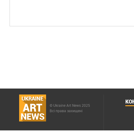
UKRAINE
КО
ART
© Ukraine Art News 2025
Всі права захищені
NEWS