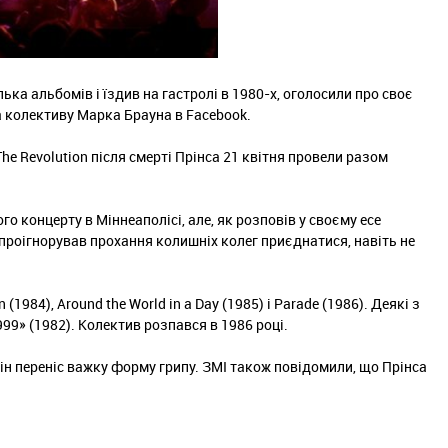
лька альбомів і їздив на гастролі в 1980-х, оголосили про своє
та колективу Марка Брауна в Facebook.
e Revolution після смерті Прінса 21 квітня провели разом
о концерту в Міннеаполісі, але, як розповів у своєму есе
с проігнорував прохання колишніх колег приєднатися, навіть не
(1984), Around the World in a Day (1985) і Parade (1986). Деякі з
99» (1982). Колектив розпався в 1986 році.
він переніс важку форму грипу. ЗМІ також повідомили, що Прінса