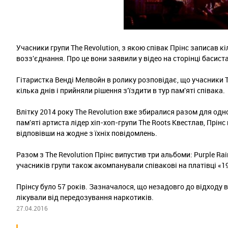
Учасники групи The Revolution, з якою співак Прінс записав кі
возз'єднання. Про це вони заявили у відео на сторінці басис
Гітаристка Венді Мелвойн в ролику розповідає, що учасники Th
кілька днів і прийняли рішення з'їздити в тур пам'яті співака.
Влітку 2014 року The Revolution вже збиралися разом для одног
пам'яті артиста лідер хіп-хоп-групи The Roots Квестлав, Прін
відповівши на жодне з їхніх повідомлень.
Разом з The Revolution Прінс випустив три альбоми: Purple Rain 
учасників групи також акомпанували співакові на платівці «19
Прінсу було 57 років. Зазначалося, що незадовго до відходу 
лікували від передозування наркотиків.
27.04.2016