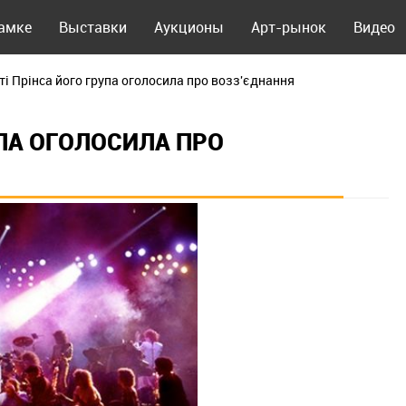
рамке
Выставки
Аукционы
Арт-рынок
Видео
ті Прінса його група оголосила про возз'єднання
УПА ОГОЛОСИЛА ПРО