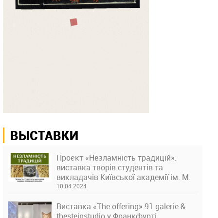
ВЫСТАВКИ
Проєкт «Незламність традицій»:
виставка творів студентів та
викладачів Київської академії ім. М.
Бойчука
10.04.2024
Виставка «The offering» 91 galerie &
thesteinstudio у Франкфурті