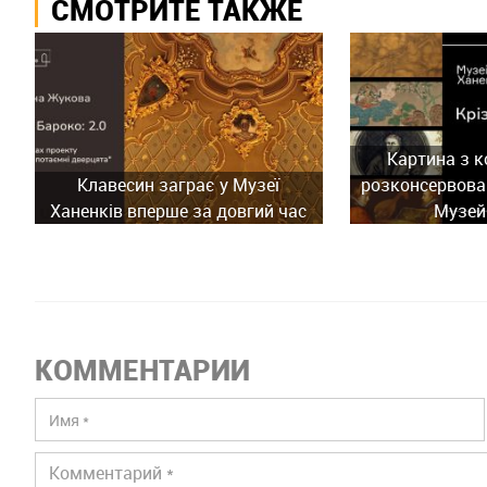
СМОТРИТЕ ТАКЖЕ
Картина з к
Клавесин заграє у Музеї
розконсервован
Ханенків вперше за довгий час
Музей
КОММЕНТАРИИ