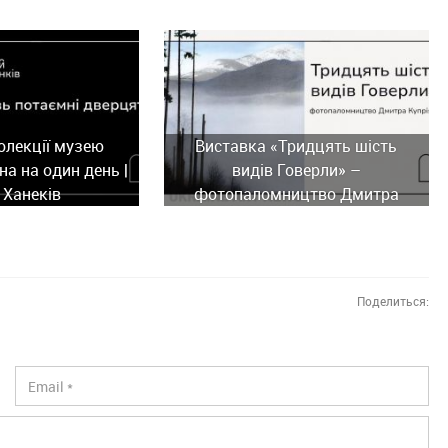
олекції музею
Виставка «Тридцять шість
а на один день |
видів Говерли» –
 Ханеків
фотопаломництво Дмитра
Купріяна
Поделиться: