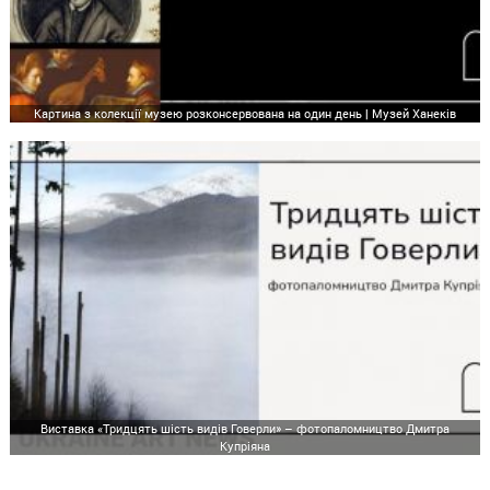
Картина з колекції музею розконсервована на один день | Музей Ханеків
Виставка «Тридцять шість видів Говерли» – фотопаломництво Дмитра
Купріяна