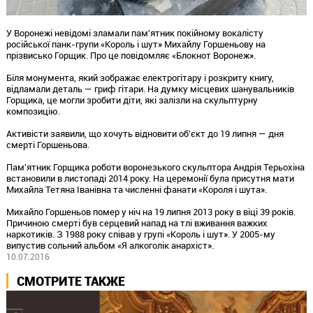
У Воронежі невідомі зламали пам'ятник покійному вокалісту
російської панк-групи «Король і шут» Михайлу Горшеньову на
прізвисько Горщик. Про це повідомляє «Блокнот Воронеж».
Біля монумента, який зображає електрогітару і розкриту книгу,
відламали деталь — гриф гітари. На думку місцевих шанувальників
Горщика, це могли зробити діти, які залізли на скульптурну
композицію.
Активісти заявили, що хочуть відновити об'єкт до 19 липня — дня
смерті Горшеньова.
Пам'ятник Горщика роботи воронезького скульптора Андрія Терьохіна
встановили в листопаді 2014 року. На церемонії була присутня мати
Михайла Тетяна Іванівна та численні фанати «Короля і шута».
Михайло Горшеньов помер у ніч на 19 липня 2013 року в віці 39 років.
Причиною смерті був серцевий напад на тлі вживання важких
наркотиків. З 1988 року співав у групі «Король і шут». У 2005-му
випустив сольний альбом «Я алкоголік анархіст».
10.07.2016
СМОТРИТЕ ТАКЖЕ