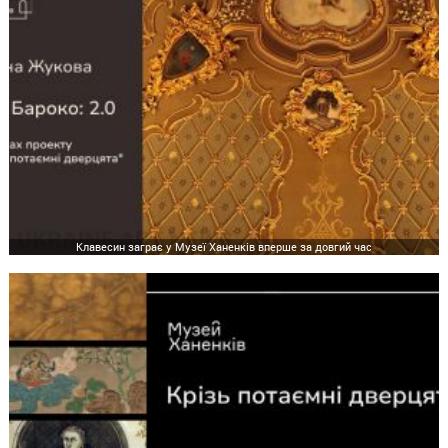
Клавесин заграє у Музеї Ханенків вперше за довгий час