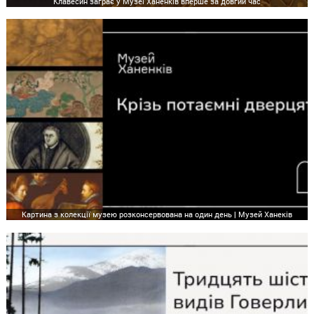
Клавесин заграє у Музеї Ханенків вперше за довгий час
Картина з колекції музею розконсервована на один день | Музей Ханеків