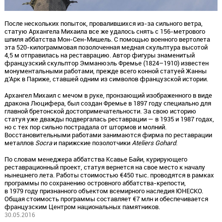
После нескольких попыток, провалившихся из-за сильного ветра,
статую Архангела Михаила все же удалось снять с 156-метрового
шпиля аббатства Мон-Сен-Мишель. С помощью военного вертолета
эта 520-килограммовая позолоченная медная скульптура высотой
4,5 м отправилась на реставрацию. Автор фигуры знаменитый
французский скульптор Эмманюэль Фремье (1824–1910) известен
монументальными работами, прежде всего конной статуей Жанны
д’Арк в Париже, ставшей одним из символов французской истории.
Архангел Михаил с мечом в руке, пронзающий изображенного в виде
дракона Люцифера, был создан Фремье в 1897 году специально для
главной бретонской достопримечательности. За свою историю
статуя уже дважды подвергалась реставрации — в 1935 и 1987 годах,
но с тех пор сильно пострадала от штормов и молний.
Восстановительными работами занимаются фирма по реставрации
металлов
Socra
и парижские позолотчики
Ateliers Gohard
.
По словам менеджера аббатства Ксавье Байи, курирующего
реставрационный проект, статуя вернется на свое место к началу
нынешнего лета. Работы стоимостью €450 тыс. проводятся в рамках
программы по сохранению островного аббатства-крепости,
в 1979 году признанного объектом всемирного наследия ЮНЕСКО.
Общая стоимость программы составляет €7 млн и обеспечивается
французским Центром национальных памятников.
30.05.2016