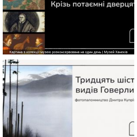
Картина з колекції музею розконсервована на один день | Музей Ханеків