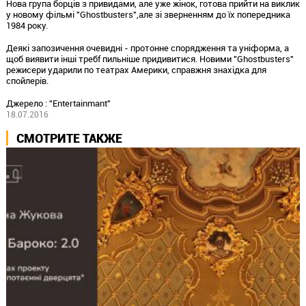
Нова група борців з привидами, але уже жінок, готова прийти на виклик
у новому фільмі "Ghostbusters",але зі зверненням до їх попередника
1984 року.
Деякі запозичення очевидні - протонне спорядження та уніформа, а
щоб виявити інші требf пильніше придивитися. Новими "Ghostbusters"
режисери ударили по театрах Америки, справжня знахідка для
спойлерів.
Джерело : "Entertainmant"
18.07.2016
СМОТРИТЕ ТАКЖЕ