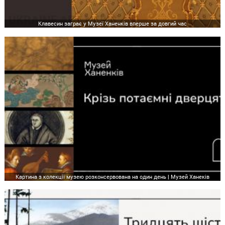
Клавесин заграє у Музеї Ханенків вперше за довгий час
Картина з колекції музею розконсервована на один день | Музей Ханеків