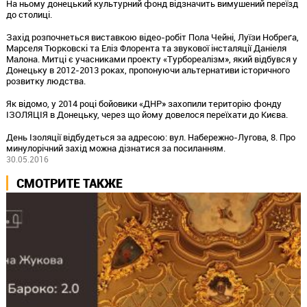
На ньому донецький культурний фонд відзначить вимушений переїзд
до столиці.
Захід розпочнеться виставкою відео-робіт Пола Чейні, Луїзи Нобреґа,
Марселя Тюрковскі та Еліз Флорента та звукової інсталяції Даніеля
Малона. Митці є учасниками проекту «Турбореалізм», який відбувся у
Донецьку в 2012-2013 роках, пропонуючи альтернативи історичного
розвитку людства.
Як відомо, у 2014 році бойовики «ДНР» захопили територію фонду
ІЗОЛЯЦІЯ в Донецьку, через що йому довелося переїхати до Києва.
День Ізоляції відбудеться за адресою: вул. Набережно-Лугова, 8. Про
минулорічний захід можна дізнатися за посиланням.
30.05.2016
СМОТРИТЕ ТАКЖЕ