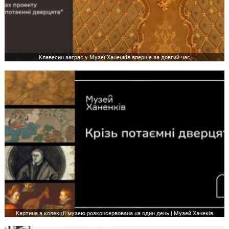
Клавесин заграє у Музеї Ханенків вперше за довгий час
Картина з колекції музею розконсервована на один день | Музей Ханеків