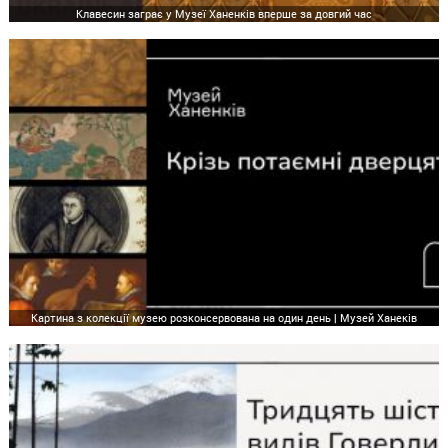
Клавесин заграє у Музеї Ханенків вперше за довгий час
Картина з колекції музею розконсервована на один день | Музей Ханеків