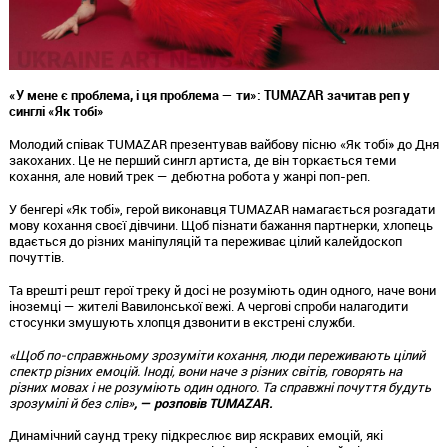
«У мене є проблема, і ця проблема — ти»: TUMAZAR зачитав реп у
синглі «Як тобі»
Молодий співак TUMAZAR презентував вайбову пісню «Як тобі» до Дня
закоханих. Це не перший сингл артиста, де він торкається теми
кохання, але новий трек — дебютна робота у жанрі поп-реп.
У бенгері «Як тобі», герой виконавця TUMAZAR намагається розгадати
мову кохання своєї дівчини. Щоб пізнати бажання партнерки, хлопець
вдається до різних маніпуляцій та переживає цілий калейдоскоп
почуттів.
Та врешті решт герої треку й досі не розуміють один одного, наче вони
іноземці — жителі Вавилонської вежі. А чергові спроби налагодити
стосунки змушують хлопця дзвонити в екстрені служби.
«Щоб по-справжньому зрозуміти кохання, люди переживають цілий
спектр різних емоцій. Іноді, вони наче з різних світів, говорять на
різних мовах і не розуміють один одного. Та справжні почуття будуть
зрозумілі й без слів»
, — розповів TUMAZAR.
Динамічний саунд треку підкреслює вир яскравих емоцій, які