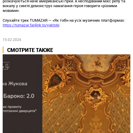
розкачуються наче американські гірки. А несподіваний мікс репу та
вокалу у синглі демонструє намагання героя говорити «різними
мовами».
Слухайте трек TUMAZAR — «Як тобі» на усіх музичних платформах:
https://tumazar.fanlink.to/yaktobi
15.02.2024
СМОТРИТЕ ТАКЖЕ