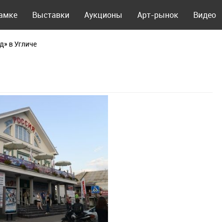
рамке
Выставки
Аукционы
Арт-рынок
Видео
д» в Угличе