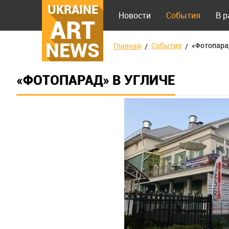
UKRAINE
Новости
События
В 
ART
NEWS
События
«Фотопара
Главная
«ФОТОПАРАД» В УГЛИЧЕ