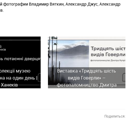
ной фотографии Владимир Вяткин, Александр Джус, Александр
в.
олекції музею
Виставка «Тридцять шість
а на один день |
видів Говерли» –
 Ханеків
фотопаломництво Дмитра
Купріяна
Поделиться: