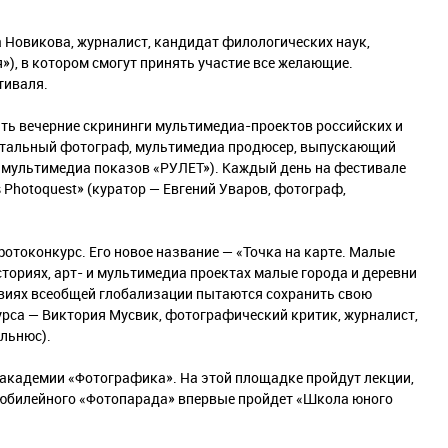
 Новикова, журналист, кандидат филологических наук,
), в котором смогут принять участие все желающие.
тиваля.
ть вечерние скрининги мультимедиа-проектов российских и
ентальный фотограф, мультимедиа продюсер, выпускающий
 мультимедиа показов «РУЛЕТ»). Каждый день на фестивале
 Photoquest» (куратор — Евгений Уваров, фотограф,
отоконкурс. Его новое название — «Точка на карте. Малые
ториях, арт- и мультимедиа проектах малые города и деревни
овиях всеобщей глобализации пытаются сохранить свою
урса — Виктория Мусвик, фотографический критик, журналист,
льнюс).
академии «Фотографика». На этой площадке пройдут лекции,
 юбилейного «Фотопарада» впервые пройдет «Школа юного