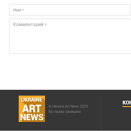
UKRAINE
КО
ART
© Ukraine Art News 2025
Всі права захищені
NEWS