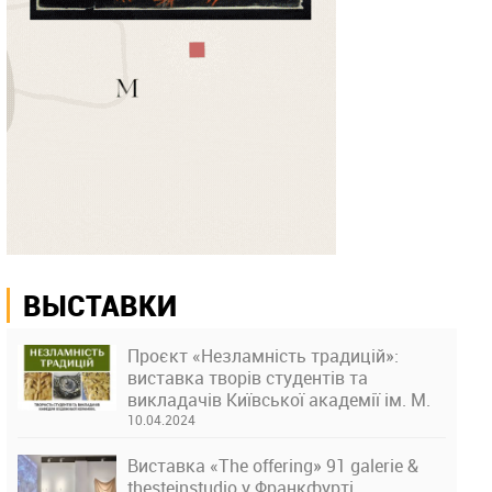
ВЫСТАВКИ
Проєкт «Незламність традицій»:
виставка творів студентів та
викладачів Київської академії ім. М.
Бойчука
10.04.2024
Виставка «The offering» 91 galerie &
thesteinstudio у Франкфурті