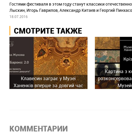
Гостями фестиваля в этом году станут классики отечествен
Лыскин, Игорь Гаврилов, Александр Китаев и Георгий Пинхасо
18.07.2016
СМОТРИТЕ ТАКЖЕ
Картина з к
Клавесин заграє у Музеї
розконсервован
Ханенків вперше за довгий час
Музей
КОММЕНТАРИИ