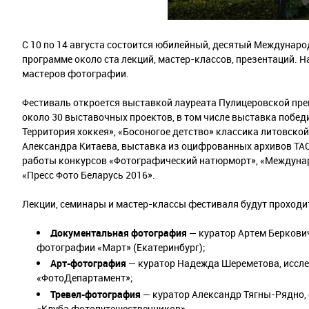
С 10 по 14 августа состоится юбилейный, десятый Междунар
программе около ста лекций, мастер-классов, презентаций. 
мастеров фотографии.
Фестиваль откроется выставкой лауреата Пулицеровской пре
около 30 выставочных проектов, в том числе выставка победи
Территория хоккея», «Босоногое детство» классика литовско
Александра Китаева, выставка из оцифрованных архивов ТАСС
работы конкурсов «Фотографический натюрморт», «Междунар
«Пресс Фото Беларусь 2016».
Лекции, семинары и мастер-классы фестиваля будут проходи
Документальная фотография
— куратор Артем Беркович
фотографии «Март» (Екатеринбург);
Арт-фотография
— куратор Надежда Шереметова, иссле
«ФотоДепартамент»;
Тревел-фотография
— куратор Александр Тягны-Рядно,
«Клуба фотопутешественников».