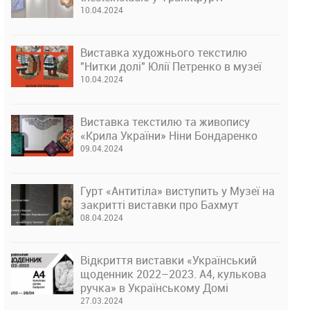
10.04.2024
Виставка художнього текстилю
"Нитки долі" Юлії Петренко в музеї
10.04.2024
Виставка текстилю та живопису
«Крила України» Ніни Бондаренко
09.04.2024
Гурт «Антитіла» виступить у Музеї на
закритті виставки про Бахмут
08.04.2024
Відкриття виставки «Український
щоденник 2022–2023. А4, кулькова
ручка» в Українському Домі
27.03.2024