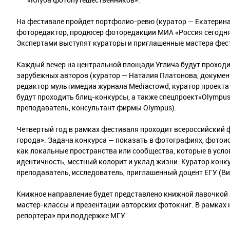
На фестивале пройдет портфолио-ревю (куратор — Екатерина
фоторедактор, продюсер фоторедакции МИА «Россия сегодня»
Экспертами выступят кураторы и приглашенные мастера фес
Каждый вечер на центральной площади Углича будут проходи
зарубежных авторов (куратор — Наталия Платонова, докум
редактор мультимедиа журнала Mediacrowd, куратор проекта
будут проходить блиц-конкурсы, а также спецпроект«Olympus
преподаватель, консультант фирмы Olympus).
Четвертый год в рамках фестиваля проходит всероссийский ф
города». Задача конкурса — показать в фотографиях, фотоис
как локальные пространства или сообщества, которые в усл
идентичность, местный колорит и уклад жизни. Куратор конк
преподаватель, исследователь, приглашенный доцент ЕГУ (Ви
Книжное направление будет представлено книжной лавочкой 
мастер-классы и презентации авторских фотокниг. В рамках
репортера» при поддержке МГУ.