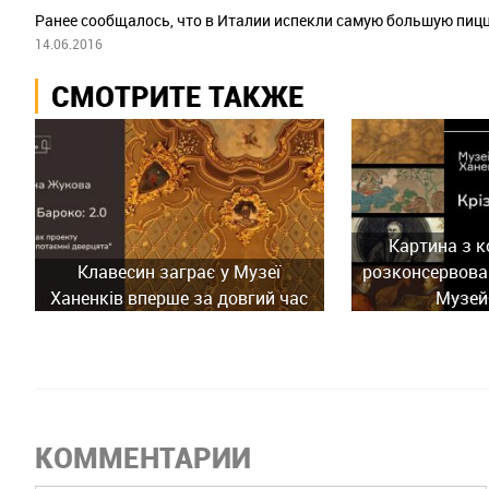
Ранее сообщалось, что в Италии испекли самую большую пиццу
14.06.2016
СМОТРИТЕ ТАКЖЕ
Картина з к
Клавесин заграє у Музеї
розконсервован
Ханенків вперше за довгий час
Музей
КОММЕНТАРИИ