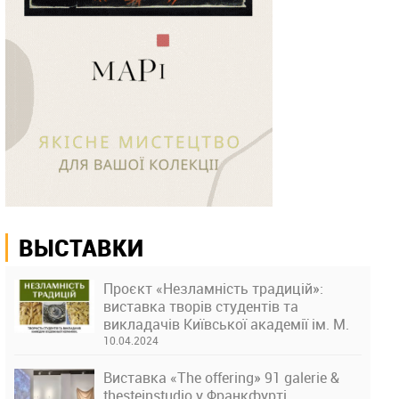
ВЫСТАВКИ
Проєкт «Незламність традицій»:
виставка творів студентів та
викладачів Київської академії ім. М.
Бойчука
10.04.2024
Виставка «The offering» 91 galerie &
thesteinstudio у Франкфурті