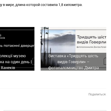
 в мире, длина которой составила 1,8 километра.
олекції музею
Виставка «Тридцять шість
а на один день |
видів Говерли» –
 Ханеків
фотопаломництво Дмитра
Купріяна
Поделиться: