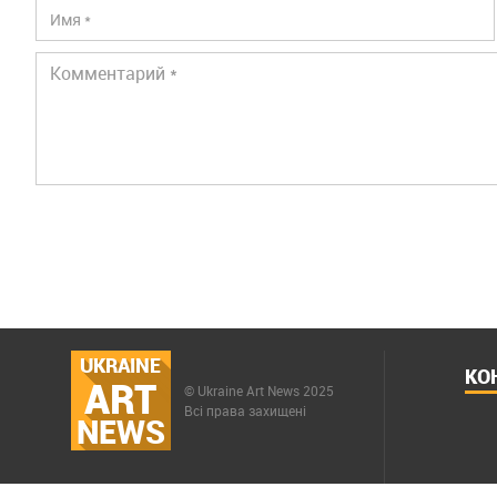
UKRAINE
КО
ART
© Ukraine Art News 2025
Всі права захищені
NEWS