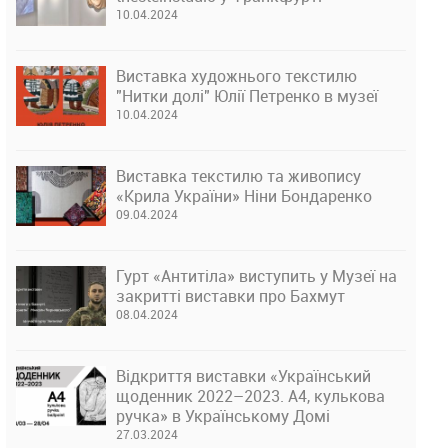
10.04.2024
Виставка художнього текстилю
"Нитки долі" Юлії Петренко в музеї
10.04.2024
Виставка текстилю та живопису
«Крила України» Ніни Бондаренко
09.04.2024
Гурт «Антитіла» виступить у Музеї на
закритті виставки про Бахмут
08.04.2024
Відкриття виставки «Український
щоденник 2022–2023. А4, кулькова
ручка» в Українському Домі
27.03.2024