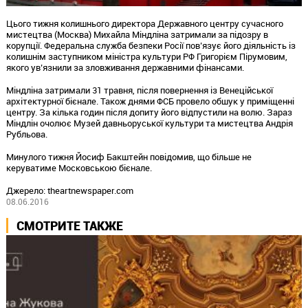
Цього тижня колишнього директора Державного центру сучасного
мистецтва (Москва) Михайла Міндліна затримали за підозру в
корупції. Федеральна служба безпеки Росії пов’язує його діяльність із
колишнім заступником міністра культури РФ Григорієм Пірумовим,
якого ув’язнили за зловживання державними фінансами.
Міндліна затримали 31 травня, після повернення із Венеційської
архітектурної бієнале. Також днями ФСБ провело обшук у приміщенні
центру. За кілька годин після допиту його відпустили на волю. Зараз
Міндлін очолює Музей давньоруської культури та мистецтва Андрія
Рубльова.
Минулого тижня Йосиф Бакштейн повідомив, що більше не
керуватиме Московською бієнале.
Джерело: theartnewspaper.com
08.06.2016
СМОТРИТЕ ТАКЖЕ