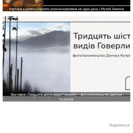
Картина з колекції музею розконсервована на один день | Музей Ханеків
Виставка «Тридцять шість видів Говерли» – фотопаломництво Дмитра
Купріяна
Поделиться: