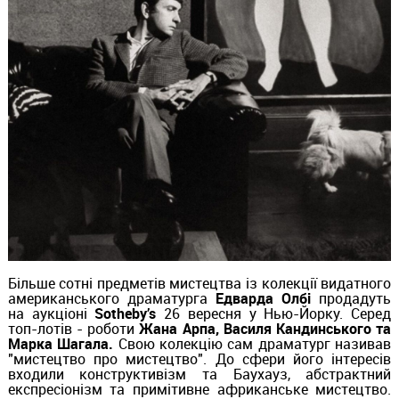
Більше сотні предметів мистецтва із колекції видатного
американського драматурга
Едварда Олбі
продадуть
на аукціоні
Sotheby’s
26 вересня у Нью-Йорку. Серед
топ-лотів - роботи
Жана Арпа, Василя Кандинського та
Марка Шагала.
Свою колекцію сам драматург називав
"мистецтво про мистецтво". До сфери його інтересів
входили конструктивізм та Баухауз, абстрактний
експресіонізм та примітивне африканське мистецтво.