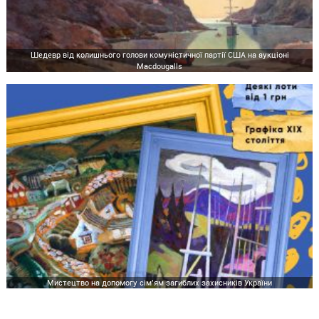
Шедевр від колишнього голови комуністичної партії США на аукціоні
Macdougalls
Мистецтво на допомогу сім’ям загиблих захисників України