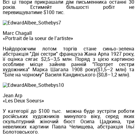
Всі ці твори прикрашали дім письменника останні 30
років. Естимейт більшості робіт не
перевищуватиме $100 тис.
Marc Chagall
«Portrait de la soeur de l’artiste»
Найдорожчим лотом торгів стане синьо-зелена
абстракція "Дві сестри" француза Жана Арпа 1927 року,
її оцінка сягає $2,5–3,5 млн. Поряд з цією картиною
особливе місце зайняв ранній "Портрет сестри
художника" Марка Шагала 1908 року($1,5–2 млн) та
"Біле на чорному" Василя Кандинського ($0,8–1,2 млн).
Jean Arp
«Les Deux Soeurs»
У категорії до $100 тыс. можна буде зустріти роботи
російських художників минулого віку, серед яких
скульптурний жіночий бюст Осипа Цадкина, три
невеликих картини Павла Челищева, абстракція Ільї
Болотовського.