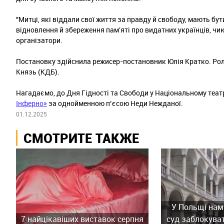
"Митці, які віддали свої життя за правду й свободу, мають бу
відновлення й збереження пам'яті про видатних українців, ч
організатори.
Постановку здійснила режисер-постановник Юлія Кратко. Рол
Князь (КДБ).
Нагадаємо, до Дня Гідності та Свободи у Національному театр
Інферно»
за однойменною п’єсою Неди Нежданої.
01.12.2025
СМОТРИТЕ ТАКЖЕ
У Польщі нам
7 найцікавіших виставок серпня
суд заблокува