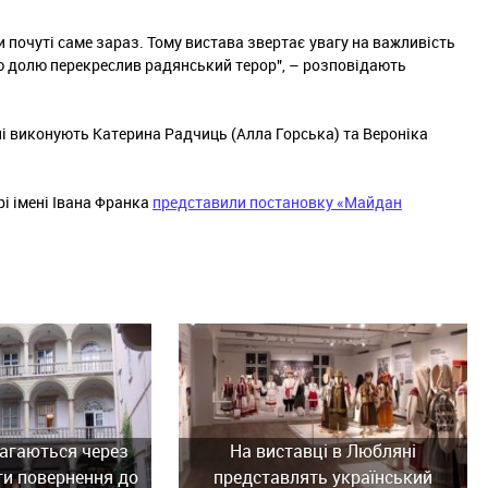
ти почуті саме зараз. Тому вистава звертає увагу на важливість
ию долю перекреслив радянський терор", – розповідають
і виконують Катерина Радчиць (Алла Горська) та Вероніка
і імені Івана Франка
представили постановку «Майдан
агаються через
На виставці в Любляні
ти повернення до
представлять український