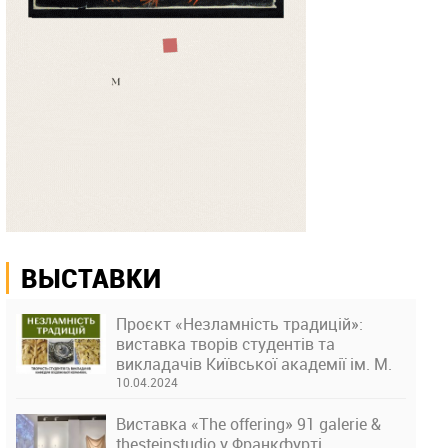
ВЫСТАВКИ
Проєкт «Незламність традицій»:
виставка творів студентів та
викладачів Київської академії ім. М.
Бойчука
10.04.2024
Виставка «The offering» 91 galerie &
thesteinstudio у Франкфурті