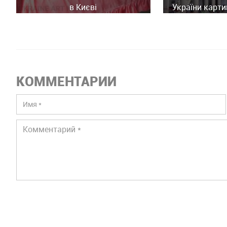
в Києві
України карти
історич
КОММЕНТАРИИ