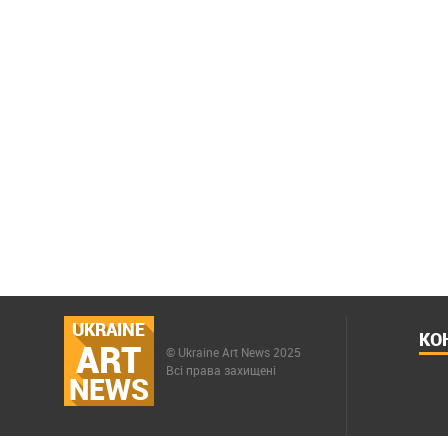
UKRAINE
КО
ART
© Ukraine Art News 2025
Всі права захищені
NEWS