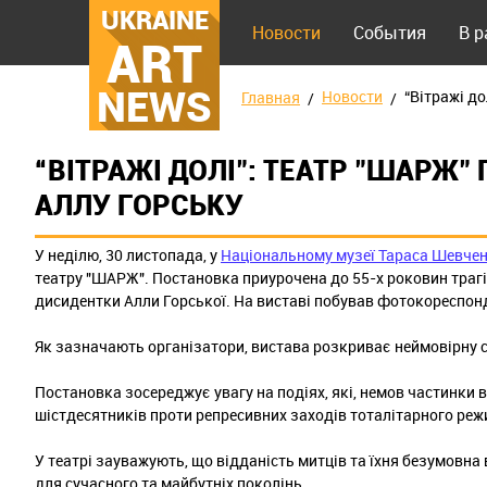
UKRAINE
Новости
События
В 
ART
NEWS
Новости
“Вітражі д
Главная
“ВІТРАЖІ ДОЛІ": ТЕАТР "ШАРЖ"
АЛЛУ ГОРСЬКУ
У неділю, 30 листопада, у
Національному музеї Тараса Шевче
театру "ШАРЖ". Постановка приурочена до 55-х роковин трагіч
дисидентки Алли Горської. На виставі побував фотокореспо
Як зазначають організатори, вистава розкриває неймовірну си
Постановка зосереджує увагу на подіях, які, немов частинки 
шістдесятників проти репресивних заходів тоталітарного реж
У театрі зауважують, що відданість митців та їхня безумовн
для сучасного та майбутніх поколінь.