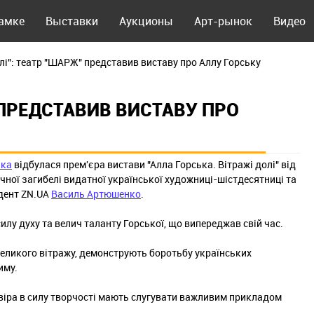
рамке
Выставки
Аукционы
Арт-рынок
Видео
олі": театр "ШАРЖ" представив виставу про Аллу Горську
 ПРЕДСТАВИВ ВИСТАВУ ПРО
нка
відбулася прем'єра вистави "Алла Горська. Вітражі долі" від
ної загибелі видатної української художниці-шістдесятниці та
ндент ZN.UA
Василь Артюшенко
.
лу духу та велич таланту Горської, що випереджав свій час.
великого вітражу, демонструють боротьбу українських
иму.
а віра в силу творчості мають слугувати важливим прикладом