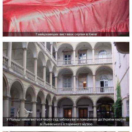
7 найцікавіших виставок серпня в Києві
У Польщі намагаються через суд заблокувати повернення до України картин
зі Львівського історичного музею