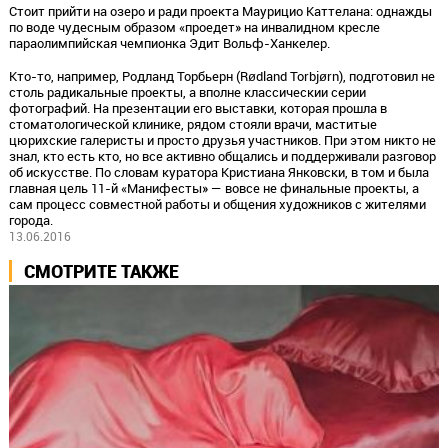
Стоит прийти на озеро и ради проекта Маурицио Каттелана: однажды
по воде чудесным образом «проедет» на инвалидном кресле
параолимпийская чемпионка Эдит Вольф-Ханкелер.
Кто-то, например, Родланд Торбьерн (Rødland Torbjørn), подготовил не
столь радикальные проекты, а вполне классическии серии
фотографий. На презентации его выставки, которая прошла в
стоматологической клинике, рядом стояли врачи, маститые
цюрихские галеристы и просто друзья участников. При этом никто не
знал, кто есть кто, но все активно общались и поддерживали разговор
об искусстве. По словам куратора Кристиана Янковски, в том и была
главная цель 11-й «Манифесты» — вовсе не финальные проекты, а
сам процесс совместной работы и общения художников с жителями
города.
13.06.2016
СМОТРИТЕ ТАКЖЕ