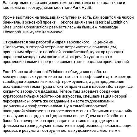
Вальтер: вместе со специалистом по текстилю он создал ткани и
костюмы для сотрудников местного Park Hyatt.
Кроме выставок на площадках-спутниках есть, как водится на любой
биеннале, и основной проект — экспозиция «The Historical Exhibition:
Sites Under Construction» разместилась на бывшем пивзаводе
Löwenbräu и в музее Хельмхаус.
Открывается она работой Андрея Тарковского — сценой из
«Соляриса», в которой астронавт встречается с пришельцем,
принявшим образ его погибшей возлюбленной: куратор проводит
параллели между этим сюжетом и встречей художников с
профессионалами в процессе совместного создания произведений.
Еще 10 зон на «Historical Exhibition» объединяют работы
международных художников на темы от «профессий в арт-мире» до
«свободного времени» и «селф-промоушена», а для продолжения
исследования темы труда стоит отправиться в кабаре «Вольтер», где
когда-то зародился дадаизм. Теперь там заседает созданная
куратором гильдия работников искусства, специализация которой —
перформансы, опять же созданные вместе художниками и
цюрихскими профессионалами. Ну а самой живописной
площадкой«Манифесты» скорее всего станет «Павильон отражений»
— плавучая площадка на Цюрихском озере. Днем на ней работает
бассейн, а вечером она превращается в кинотеатр, где крутят
фильмы на грани документалистики и перфомансов, показывающие
процесс и результат сотрудничества художников с местными.