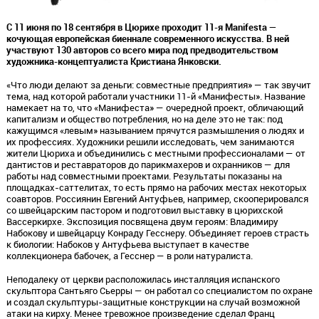
С 11 июня по 18 сентября в Цюрихе проходит 11-я Manifesta —
кочующая европейская биеннале современного искусства. В ней
участвуют 130 авторов со всего мира под предводительством
художника-концептуалиста Кристиана Янковски.
«Что люди делают за деньги: совместные предприятия» — так звучит
тема, над которой работали участники 11-й «Манифесты». Название
намекает на то, что «Манифеста» — очередной проект, обличающий
капитализм и общество потребления, но на деле это не так: под
кажущимся «левым» называнием прячутся размышления о людях и
их профессиях. Художники решили исследовать, чем занимаются
жители Цюриха и объединились с местными профессионалами — от
дантистов и реставраторов до парикмахеров и охранников — для
работы над совместными проектами. Результаты показаны на
площадках-саттелитах, то есть прямо на рабочих местах некоторых
соавторов. Россиянин Евгений Антуфьев, например, скооперировался
со швейцарским пастором и подготовил выставку в цюрихской
Вассеркирхе. Экспозиция посвящена двум героям: Владимиру
Набокову и швейцарцу Конраду Гесснеру. Объединяет героев страсть
к биологии: Набоков у Антуфьева выступает в качестве
коллекционера бабочек, а Гесснер — в роли натуралиста.
Неподалеку от церкви расположилась инсталляция испанского
скульптора Сантьяго Сьерры — он работал со специалистом по охране
и создал скульптуры-защитные конструкции на случай возможной
атаки на кирху. Менее тревожное произведение сделал Франц