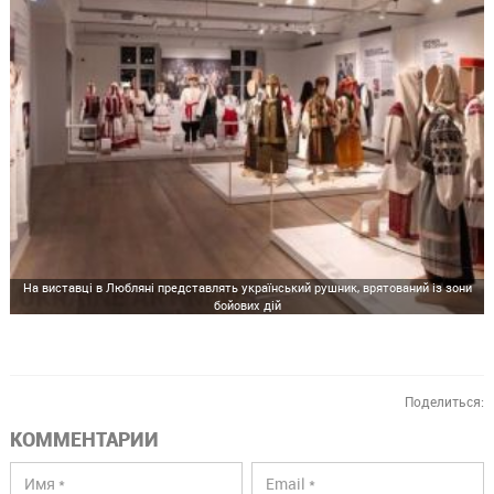
На виставці в Любляні представлять український рушник, врятований із зони
бойових дій
Поделиться:
КОММЕНТАРИИ