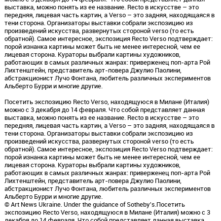
выставка, можно понять из ее название. Recto в искусстве – это
передняя, лицевая часть картин, а Verso – это задняя, находящаяся в
тени сторона. Организаторы выставки собрали экспозицию из
произведений искусства, развернутых стороной verso (то есть
обратной). Самое интересное, экспозиция Recto Verso подтверждает:
порой изнанка картины может быть не менее интересной, чем ее
лицевая сторона. Кураторы выбрали картины художников,
работающих в самых различных жанрах: приверженец поп-арта Рой
Лихтенштейн, представитель арт-повера Джулио Паолини,
абстракционист Лучо Фонтана, любитель различных экспериментов
Альберто Бурри и многие другие.
Посетить экспозицию Recto Verso, находящуюся в Милане (Италия)
можно с 3 декабря до 14 февраля. Что собой представляет данная
выставка, можно понять из ее название. Recto в искусстве – это
передняя, лицевая часть картин, а Verso – это задняя, находящаяся в
тени сторона. Организаторы выставки собрали экспозицию из
произведений искусства, развернутых стороной verso (то есть
обратной). Самое интересное, экспозиция Recto Verso подтверждает:
порой изнанка картины может быть не менее интересной, чем ее
лицевая сторона. Кураторы выбрали картины художников,
работающих в самых различных жанрах: приверженец поп-арта Рой
Лихтенштейн, представитель арт-повера Джулио Паолини,
абстракционист Лучо Фонтана, любитель различных экспериментов
Альберто Бурри и многие другие.
© Art News Ukraine. Under the guidance of Sotheby's.Посетить
экспозицию Recto Verso, находящуюся в Милане (Италия) можно с 3
декабря до 14 февраля. Что собой представляет данная выставка,