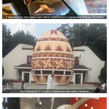
У Вашингтоні проходить виставка українського художника Миколи Журавля
На Прикарпатті готують пересувну виставку писанок