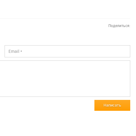
ного музею
бойових дій
Поделиться:
Написать