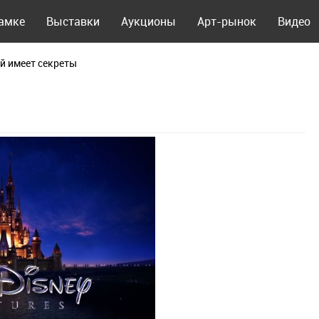
рамке
Выставки
Аукционы
Арт-рынок
Видео
й имеет секреты