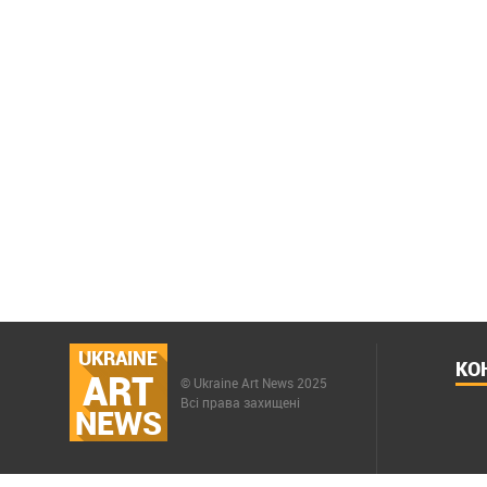
UKRAINE
КО
ART
© Ukraine Art News 2025
Всі права захищені
NEWS