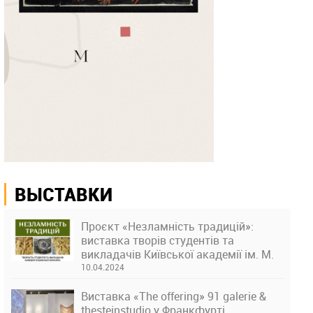
ВЫСТАВКИ
Проєкт «Незламність традицій»:
виставка творів студентів та
викладачів Київської академії ім. М.
Бойчука
10.04.2024
Виставка «The offering» 91 galerie &
thesteinstudio у Франкфурті