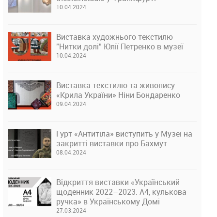
10.04.2024
Виставка художнього текстилю
"Нитки долі" Юлії Петренко в музеї
10.04.2024
Виставка текстилю та живопису
«Крила України» Ніни Бондаренко
09.04.2024
Гурт «Антитіла» виступить у Музеї на
закритті виставки про Бахмут
08.04.2024
Відкриття виставки «Український
щоденник 2022–2023. А4, кулькова
ручка» в Українському Домі
27.03.2024