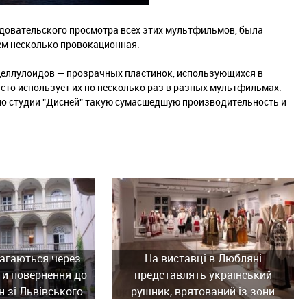
едовательского просмотра всех этих мультфильмов, была
ем несколько провокационная.
целлулоидов — прозрачных пластинок, использующихся в
сто использует их по несколько раз в разных мультфильмах.
ло студии "Дисней" такую сумасшедшую производительность и
агаються через
На виставці в Любляні
ти повернення до
представлять український
н зі Львівського
рушник, врятований із зони