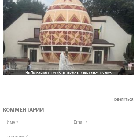
На Прикарпатті готують пересувну виставку писанок
Поделиться:
КОММЕНТАРИИ