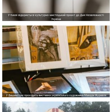
У Києві відкриється культурно-мистецький проєкт до Дня Незалежності
України
У Вашингтоні проходить виставка українського художника Миколи Журавля