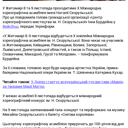
У Житомирі 8 та 9 листопада проходитиме Х Міжнародна
хореографічна асамблея імені Наталії Скорульської.
Про це повідомила голова громадської організації «Центр
хореографічного мистецтва ім. Н. Скорульської» Інна Бурдейна у
Фейсбуці
, передає Укрінформ.
«У Житомирі 8-9 листопада відбудеться Х ювілейна Міжнародна
хореографічна асамблея ім. Н. Скорульської. Вона чекає на учасників
із Житомирщини, Київщини, Рівненщини, Волині, Запорізької,
Львівської, Дніпетровської областей, а також із Польщі, Іспанії,
Словаччини, Македонії, Грузії та Молдови», – поінформувала
Бурдейна.
За її словами, головою журі буде народна артистка України, прима-
балерина Національної опери України ім. Т. Шевченка Катерина Кухар.
Читайте також:
У Дніпрі стартує всеукраїнський тур вистави «Мами́»
за творами Марії Матіос
У межах асамблеї 8 листопада відбудеться міжнародний
хореографічний конкурс ім. Н. Скорульської.
На 9 листопада запланований гала-концерт та перформанс на музику
Михайла Скорульського з балету «Снігова королева».
Цьогорічну хореографічну асамблею приурочать до 100-річчя від дня