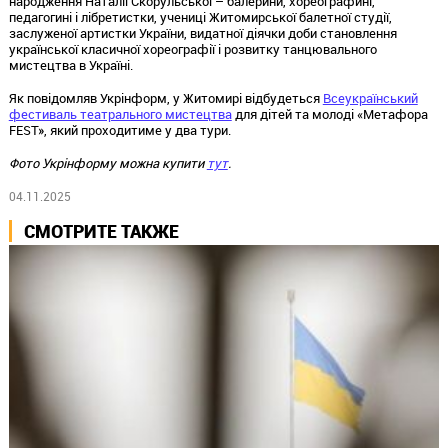
народження Наталії Скорульської – балерини, хореографині,
педагогині і лібретистки, учениці Житомирської балетної студії,
заслуженої артистки України, видатної діячки доби становлення
української класичної хореографії і розвитку танцювального
мистецтва в Україні.
Як повідомляв Укрінформ, у Житомирі відбудеться
Всеукраїнський
фестиваль театрального мистецтва
для дітей та молоді «Метафора
FEST», який проходитиме у два тури.
Фото Укрінформу можна купити
тут
.
04.11.2025
СМОТРИТЕ ТАКЖЕ